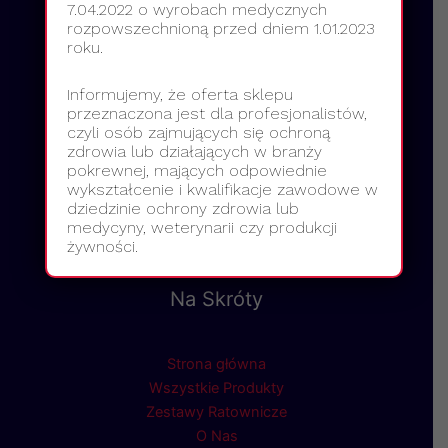
7.04.2022 o wyrobach medycznych
rozpowszechnioną przed dniem 1.01.2023
roku.
Informujemy, że oferta sklepu
przeznaczona jest dla profesjonalistów,
czyli osób zajmujących się ochroną
zdrowia lub działających w branży
pokrewnej, mających odpowiednie
wykształcenie i kwalifikacje zawodowe w
dziedzinie ochrony zdrowia lub
medycyny, weterynarii czy produkcji
żywności.
Na Skróty
Strona główna
Wszystkie Produkty
Zestawy Ratownicze
O Nas