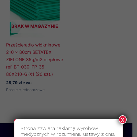
BRAK W MAGAZYNIE
Prześcieradło włókninowe
210 x 80cm BETATEX
ZIELONE 35g/m2 niejałowe
ref. BT-030-PP-35-
80X210-G-X1 (20 szt.)
28,79
zł
z VAT
Pościele jednorazowe
x
Strona zawiera reklamę wyrobów
medycznych w rozumieniu ustawy z dnia