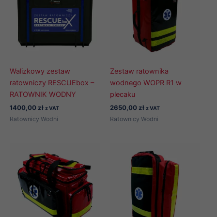
Walizkowy zestaw
Zestaw ratownika
ratowniczy RESCUEbox –
wodnego WOPR R1 w
RATOWNIK WODNY
plecaku
1400,00
zł
2650,00
zł
z VAT
z VAT
Ratownicy Wodni
Ratownicy Wodni