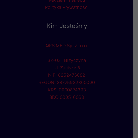
Regulamin sklepu
Polityka Prywatności
Kim Jesteśmy
QRS MED Sp. Z. o.o.
32-031 Brzyczyna
Ul. Zacisze 6
NIP: 6252476082
REGON: 38775932800000
KRS: 0000874393
BDO 000510063