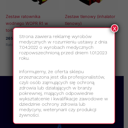
Zestaw ratownika
Zestaw tlenowy (inhalator
wodnego WOPR R1 w
tlenowy)
x
torbie
1670,00
zł
z VAT
Strona zawiera reklamę wyrobów
Ratownicy Wodni
2650,00
zł
z VAT
medycznych w rozumieniu ustawy z dnia
Ratownicy Wodni
7.04.2022 o wyrobach medycznych
rozpowszechnioną przed dniem 1.01.2023
roku.
Informujemy, że oferta sklepu
przeznaczona jest dla profesjonalistów,
czyli osób zajmujących się ochroną
zdrowia lub działających w branży
pokrewnej, mających odpowiednie
wykształcenie i kwalifikacje zawodowe w
dziedzinie ochrony zdrowia lub
medycyny, weterynarii czy produkcji
żywności.