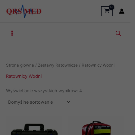
Przejdź
do
treści
Strona główna
/
Zestawy Ratownicze
/ Ratownicy Wodni
Ratownicy Wodni
Wyświetlanie wszystkich wyników: 4