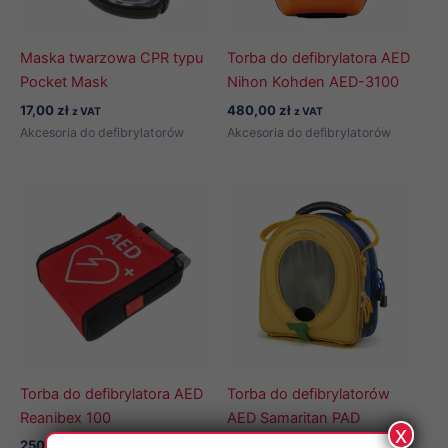
Maska twarzowa CPR typu
Torba do defibrylatora AED
Pocket Mask
Nihon Kohden AED-3100
17,00
zł
480,00
zł
z VAT
z VAT
Akcesoria do defibrylatorów
Akcesoria do defibrylatorów
Torba do defibrylatora AED
Torba do defibrylatorów
Reanibex 100
AED Samaritan PAD
x
250,00
zł
260,00
zł
z VAT
z VAT