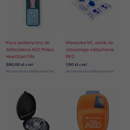
Klucz pediatryczny do
Maseczka M1, ustnik do
defibrylatora AED Philips
sztucznego oddychania,
HeartStart FRx
RKO
390,00
zł
1,90
zł
z VAT
z VAT
Akcesoria do defibrylatorów
Akcesoria do defibrylatorów