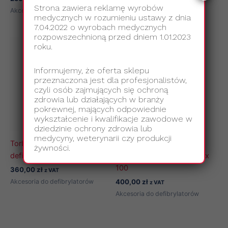
Strona zawiera reklamę wyrobów
Akcesoria do defibrylatorów
Akcesoria do defibrylatorów
medycznych w rozumieniu ustawy z dnia
7.04.2022 o wyrobach medycznych
rozpowszechnioną przed dniem 1.01.2023
roku.
Informujemy, że oferta sklepu
przeznaczona jest dla profesjonalistów,
czyli osób zajmujących się ochroną
zdrowia lub działających w branży
pokrewnej, mających odpowiednie
wykształcenie i kwalifikacje zawodowe w
dziedzinie ochrony zdrowia lub
medycyny, weterynarii czy produkcji
Torba transportowa do
Walizka ochronna IP67 do
żywności.
defibrylatora AED iPAD
defibrylatora AED Reanibex
100
360,00
zł
z VAT
Akcesoria do defibrylatorów
400,00
zł
z VAT
Akcesoria do defibrylatorów