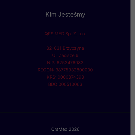
Kim Jesteśmy
QRS MED Sp. Z. o.o.
32-031 Brzyczyna
Ul. Zacisze 6
NIP: 6252476082
REGON: 38775932800000
KRS: 0000874393
BDO 000510063
QrsMed 2026