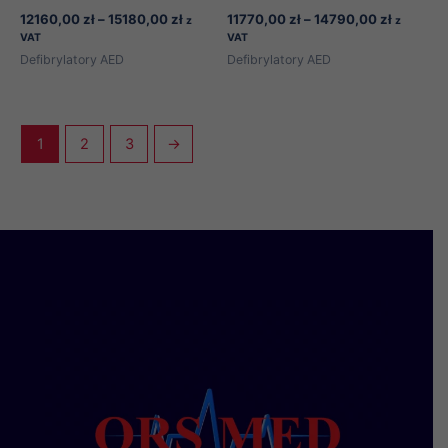
Zakres
Zakres
12160,00
zł
–
15180,00
zł
11770,00
zł
–
14790,00
zł
z
z
cen:
cen:
VAT
VAT
od
od
Defibrylatory AED
Defibrylatory AED
12160,00 zł
11770,00
do
do
15180,00 zł
14790,00
1
2
3
→