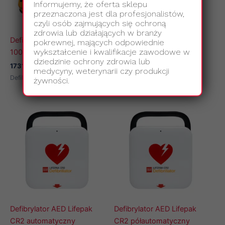
Informujemy, że oferta sklepu
przeznaczona jest dla profesjonalistów,
czyli osób zajmujących się ochroną
zdrowia lub działających w branży
Defibrylator AED LIFEPAK
Defibrylator AED LIFEPAK
pokrewnej, mających odpowiednie
wykształcenie i kwalifikacje zawodowe w
1000
1000 z EKG
dziedzinie ochrony zdrowia lub
17310,00
zł
18210,00
zł
z VAT
z VAT
medycyny, weterynarii czy produkcji
Defibrylatory AED
Defibrylatory AED
żywności.
Defibrylator AED Lifepak
Defibrylator AED Lifepak
CR2 automatyczny
CR2 półautomatyczny