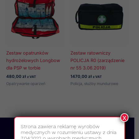
Zestaw opatrunków
Zestaw ratowniczy
hydrożelowych Longbow
POLICJA R0 (zarządzenie
dla PSP w torbie
nr 55 3.06.2019)
480,00
zł
1470,00
zł
z VAT
z VAT
Opatrywanie oparzeń
Policja, służby mundurowe
x
Strona zawiera reklamę wyrobów
medycznych w rozumieniu ustawy z dnia
7.04.2022 o wyrobach medycznych