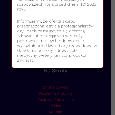
rozpowszechnioną przed dniem 1.01.2023
roku.
Informujemy, że oferta sklepu
przeznaczona jest dla profesjonalistów,
czyli osób zajmujących się ochroną
zdrowia lub działających w branży
pokrewnej, mających odpowiednie
wykształcenie i kwalifikacje zawodowe w
dziedzinie ochrony zdrowia lub
medycyny, weterynarii czy produkcji
żywności.
Na Skróty
Strona główna
Wszystkie Produkty
Zestawy Ratownicze
O Nas
Kontakt