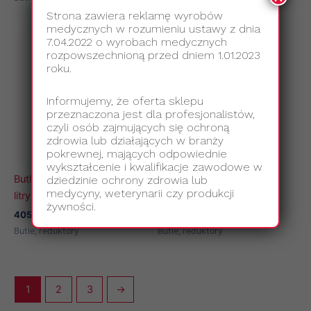
Strona zawiera reklamę wyrobów
medycznych w rozumieniu ustawy z dnia
7.04.2022 o wyrobach medycznych
rozpowszechnioną przed dniem 1.01.2023
roku.
Informujemy, że oferta sklepu
przeznaczona jest dla profesjonalistów,
czyli osób zajmujących się ochroną
zdrowia lub działających w branży
pokrewnej, mających odpowiednie
wykształcenie i kwalifikacje zawodowe w
Butla tlenowa stalowa 3
Butla tlenowa stalowa 5
dziedzinie ochrony zdrowia lub
medycyny, weterynarii czy produkcji
litry
litrów
żywności.
405,00
zł
485,00
zł
z VAT
z VAT
Butle, reduktory
Butle, reduktory
1
2
3
→