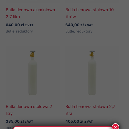
Butla tlenowa aluminiowa
Butla tlenowa stalowa 10
2,7 litra
litrów
640,00
zł
640,00
zł
z VAT
z VAT
Butle, reduktory
Butle, reduktory
Butla tlenowa stalowa 2
Butla tlenowa stalowa 2,7
litry
litra
385,00
zł
405,00
zł
z VAT
z VAT
x
Butle, reduktory
Butle, reduktory