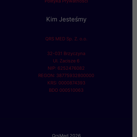
Polityka Prywatności
Kim Jesteśmy
QRS MED Sp. Z. o.o.
32-031 Brzyczyna
Ul. Zacisze 6
NIP: 6252476082
REGON: 38775932800000
KRS: 0000874393
BDO 000510063
QrsMed 2026