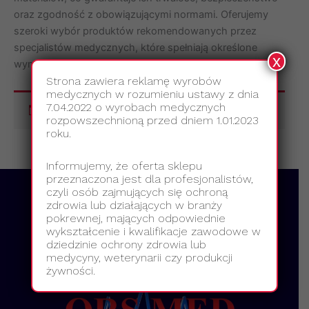
oraz zgodność z obowiązującymi normami. Oferujemy
szeroki wybór produktów rekomendowanych przez
specjalistów medycznych, które spełniają określone
x
wymagania branżowe.
Strona zawiera reklamę wyrobów
medycznych w rozumieniu ustawy z dnia
7.04.2022 o wyrobach medycznych
Nie znaleziono produktów, których szukasz.
rozpowszechnioną przed dniem 1.01.2023
roku.
Informujemy, że oferta sklepu
przeznaczona jest dla profesjonalistów,
czyli osób zajmujących się ochroną
zdrowia lub działających w branży
pokrewnej, mających odpowiednie
wykształcenie i kwalifikacje zawodowe w
dziedzinie ochrony zdrowia lub
medycyny, weterynarii czy produkcji
żywności.