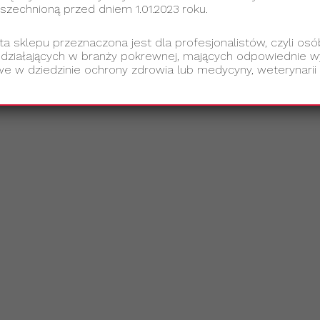
echnioną przed dniem 1.01.2023 roku.
ta sklepu przeznaczona jest dla profesjonalistów, czyli osó
 działających w branży pokrewnej, mających odpowiednie wy
e w dziedzinie ochrony zdrowia lub medycyny, weterynarii 