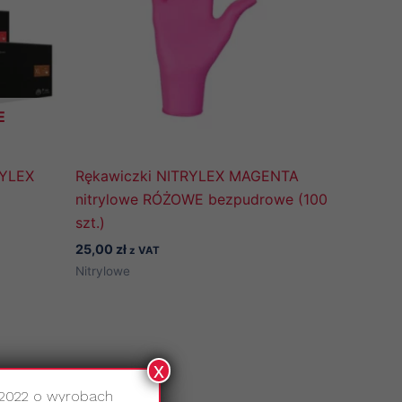
E
RYLEX
Rękawiczki NITRYLEX MAGENTA
nitrylowe RÓŻOWE bezpudrowe (100
szt.)
25,00
zł
z VAT
Nitrylowe
x
.2022 o wyrobach