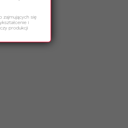
b zajmujących się
kształcenie i
czy produkcji