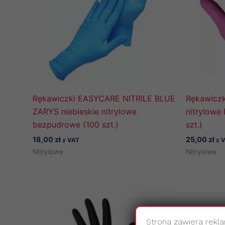
Rękawiczki EASYCARE NITRILE BLUE
Rękawicz
ZARYS niebieskie nitrylowe
nitrylow
bezpudrowe (100 szt.)
szt.)
18,00
zł
25,00
zł
z VAT
z 
Nitrylowe
Nitrylowe
Strona zawiera rekl