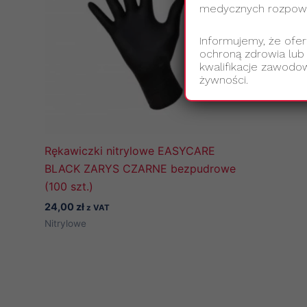
medycznych rozpowsz
Informujemy, że ofer
ochroną zdrowia lub
kwalifikacje zawodow
żywności.
Rękawiczki nitrylowe EASYCARE
BLACK ZARYS CZARNE bezpudrowe
(100 szt.)
24,00
zł
z VAT
Nitrylowe