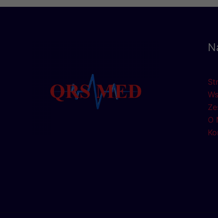
N
St
Ws
Ze
O 
Ko