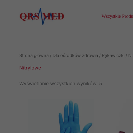
Przejdź
do
Wszystkie Produ
treści
Strona główna
/
Dla ośrodków zdrowia
/
Rękawiczki
/ Ni
Nitrylowe
Wyświetlanie wszystkich wyników: 5