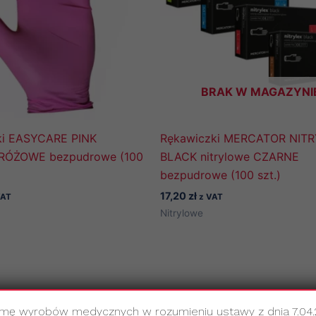
BRAK W MAGAZYNI
ki EASYCARE PINK
Rękawiczki MERCATOR NIT
e RÓŻOWE bezpudrowe (100
BLACK nitrylowe CZARNE
bezpudrowe (100 szt.)
17,20
zł
VAT
z VAT
Nitrylowe
amę wyrobów medycznych w rozumieniu ustawy z dnia 7.04