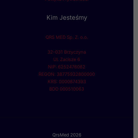
Kim Jesteśmy
QRS MED Sp. Z. o.o.
32-031 Brzyczyna
Ul. Zacisze 6
NIP: 6252476082
REGON: 38775932800000
KRS: 0000874393
BDO 000510063
QrsMed 2026