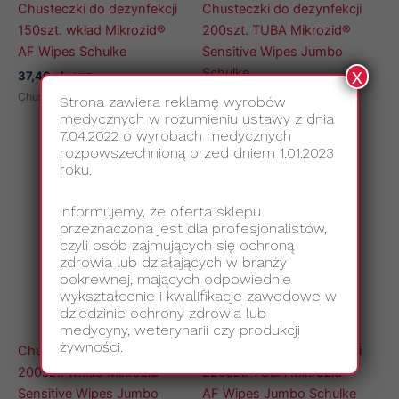
Chusteczki do dezynfekcji
Chusteczki do dezynfekcji
150szt. wkład Mikrozid®
200szt. TUBA Mikrozid®
AF Wipes Schulke
Sensitive Wipes Jumbo
x
Schulke
37,40
zł
z VAT
Chusteczki do dezynfekcji
52,00
zł
z VAT
Strona zawiera reklamę wyrobów
medycznych w rozumieniu ustawy z dnia
Chusteczki do dezynfekcji
7.04.2022 o wyrobach medycznych
rozpowszechnioną przed dniem 1.01.2023
roku.
Informujemy, że oferta sklepu
przeznaczona jest dla profesjonalistów,
czyli osób zajmujących się ochroną
zdrowia lub działających w branży
pokrewnej, mających odpowiednie
wykształcenie i kwalifikacje zawodowe w
dziedzinie ochrony zdrowia lub
medycyny, weterynarii czy produkcji
żywności.
Chusteczki do dezynfekcji
Chusteczki do dezynfekcji
200szt. wkład Mikrozid®
220szt. TUBA Mikrozid®
Sensitive Wipes Jumbo
AF Wipes Jumbo Schulke