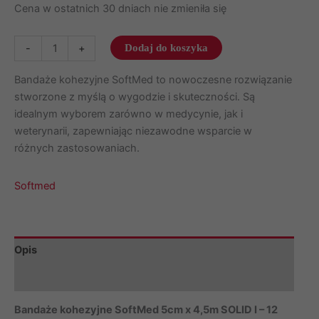
Cena w ostatnich 30 dniach nie zmieniła się
ilość
-
+
Dodaj do koszyka
Bandaże
kohezyjne
Bandaże kohezyjne SoftMed to nowoczesne rozwiązanie
5cm
stworzone z myślą o wygodzie i skuteczności. Są
x
idealnym wyborem zarówno w medycynie, jak i
4,5m
weterynarii, zapewniając niezawodne wsparcie w
SOLID
różnych zastosowaniach.
I
12szt.
Softmed
Softmed
Opis
Marka
Bandaże kohezyjne SoftMed 5cm x 4,5m SOLID I – 12