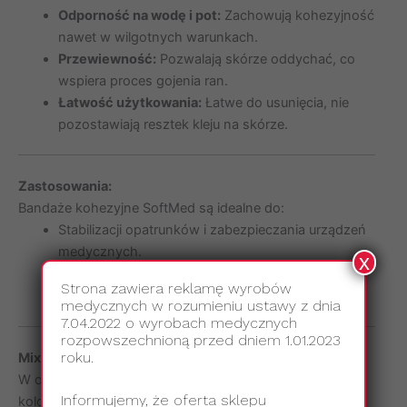
Odporność na wodę i pot:
Zachowują kohezyjność
nawet w wilgotnych warunkach.
Przewiewność:
Pozwalają skórze oddychać, co
wspiera proces gojenia ran.
Łatwość użytkowania:
Łatwe do usunięcia, nie
pozostawiają resztek kleju na skórze.
Zastosowania:
Bandaże kohezyjne SoftMed są idealne do:
Stabilizacji opatrunków i zabezpieczania urządzeń
medycznych.
x
Wspomagania leczenia urazów sportowych.
Strona zawiera reklamę wyrobów
Codziennej opieki weterynaryjnej.
medycznych w rozumieniu ustawy z dnia
7.04.2022 o wyrobach medycznych
rozpowszechnioną przed dniem 1.01.2023
roku.
Mix kolorów i wzorów:
W opakowaniu znajduje się 12 sztuk bandaży w różnych
Informujemy, że oferta sklepu
kolorach i wzorach, co pozwala na dopasowanie ich do