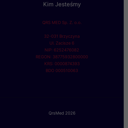
Kim Jesteśmy
QRS MED Sp. Z. o.o.
32-031 Brzyczyna
Ul. Zacisze 6
NIP: 6252476082
REGON: 38775932800000
KRS: 0000874393
BDO 000510063
QrsMed 2026