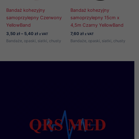
Bandaż kohezyjny
Bandaż kohezyjny
samoprzylepny Czerwony
samoprzylepny 15cm x
YellowBand
4,5m Czarny YellowBand
Zakres
3,50
zł
–
5,40
zł
7,60
zł
z VAT
z VAT
cen:
Bandaże, opaski, siatki, chusty
Bandaże, opaski, siatki, chusty
od
3,50 zł
do
5,40 zł