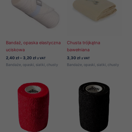
Bandaż, opaska elastyczna
Chusta trójkątna
uciskowa
bawełniana
Zakres
2,40
zł
–
3,20
zł
3,30
zł
z VAT
z VAT
cen:
Bandaże, opaski, siatki, chusty
Bandaże, opaski, siatki, chusty
od
2,40 zł
do
3,20 zł