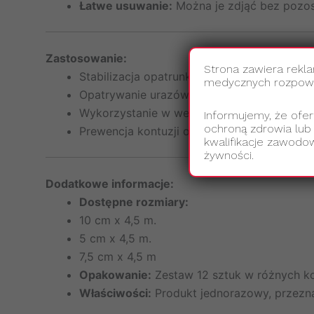
Łatwe usuwanie:
Można je zdjąć bez pozos
Zastosowanie:
Strona zawiera rekl
Stabilizacja opatrunków i przewodów medy
medycznych rozpowsz
Opatrywanie urazów sportowych i medyczn
Wykorzystanie w weterynarii, zarówno dla 
Informujemy, że ofer
ochroną zdrowia lub
Prewencja kontuzji oraz wsparcie w leczeni
kwalifikacje zawodow
żywności.
Dodatkowe informacje:
Dostępne rozmiary:
10 cm x 4,5 m.
5 cm x 4,5 m.
7,5 cm x 4,5 m
Opakowanie:
Zestaw 12 sztuk w różnych ko
Właściwości:
Produkt jednorazowy, przezna