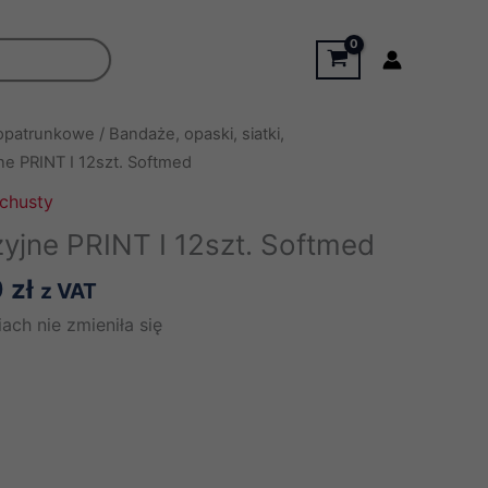
 opatrunkowe
/
Bandaże, opaski, siatki,
e PRINT I 12szt. Softmed
 chusty
yjne PRINT I 12szt. Softmed
Zakres
0
zł
z VAT
cen:
ach nie zmieniła się
od
26,00 zł
do
51,00 zł