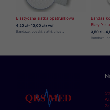
Elastyczna siatka opatrunkowa
Bandaż ko
Biały Yel
Zakres
4,20
zł
–
10,00
zł
z VAT
cen:
Bandaże, opaski, siatki, chusty
3,50
zł
–
4,
od
Bandaże, opa
4,20 zł
do
10,00 zł
N
St
Ws
Ze