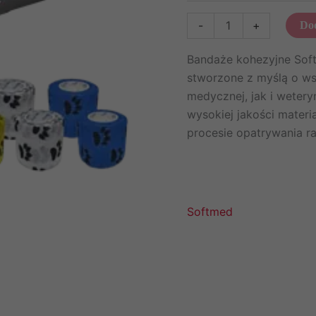
ilość
-
+
Dod
Bandaże
kohezyjne
Bandaże kohezyjne Soft
PRINT
stworzone z myślą o ws
I
medycznej, jak i wetery
12szt.
wysokiej jakości mater
Softmed
procesie opatrywania ran 
Softmed