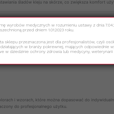
tawiania śladów kleju na skórze, co zwiększa komfort uży
amę wyrobów medycznych w rozumieniu ustawy z dnia 7.04
cznych.
echnioną przed dniem 1.01.2023 roku.
ych.
zwierząt domowych, jak i gospodarskich.
ta sklepu przeznaczona jest dla profesjonalistów, czyli osó
 działających w branży pokrewnej, mających odpowiednie wy
u urazów.
e w dziedzinie ochrony zdrowia lub medycyny, weterynarii 
lorach i wzorach, które można dopasować do indywidualn
czony do profesjonalnego użytku.