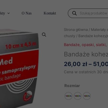
Wyszukiwarka
kty
O Nas
Kontakt
produktów
Strona główna
/
Materiały
chusty
/ Bandaże kohezyjn
Bandaże, opaski, siatki,
Bandaże kohez
26,00
zł
–
51,0
Cena w ostatnich 30 dni
Rozmiar