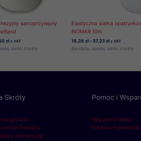
hezyjny samoprzylepny
Elastyczna siatka opatrunko
lowBand
BIOMAR 10m
Zakres
Zakres
50
zł
18,28
zł
–
57,23
zł
z VAT
z VAT
cen:
cen:
ski, siatki, chusty
Bandaże, opaski, siatki, chusty
od
od
3,50 zł
18,28 zł
do
do
4,50 zł
57,23 zł
a Skróty
Pomoc i Wspar
rona główna
Regulamin sklepu
zystkie Produkty
Polityka Prywatnośc
stawy Ratownicze