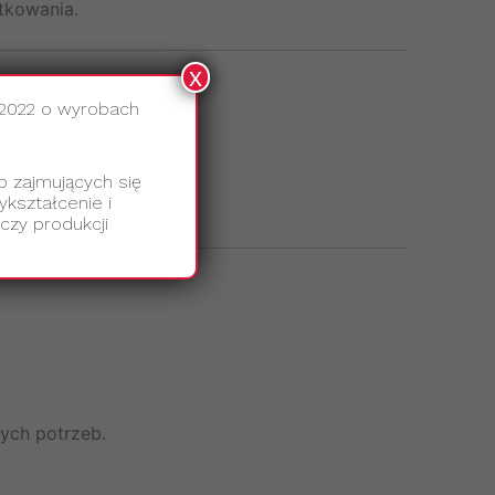
tkowania.
x
.2022 o wyrobach
b zajmujących się
kształcenie i
czy produkcji
ych potrzeb.