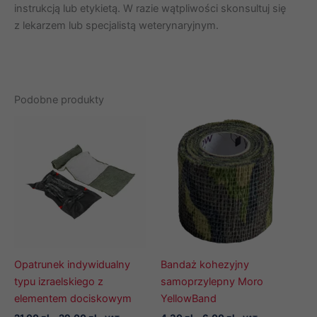
instrukcją lub etykietą. W razie wątpliwości skonsultuj się
z lekarzem lub specjalistą weterynaryjnym.
Podobne produkty
Opatrunek indywidualny
Bandaż kohezyjny
typu izraelskiego z
samoprzylepny Moro
elementem dociskowym
YellowBand
Zakres
Zakres