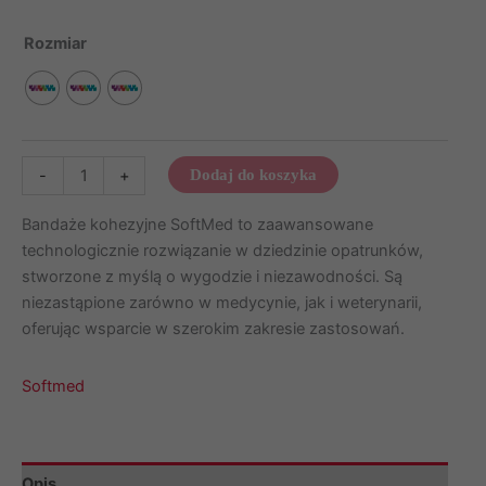
od
26,00 zł
Rozmiar
do
43,00 zł
ilość
-
+
Dodaj do koszyka
Bandaże
kohezyjne
Bandaże kohezyjne SoftMed to zaawansowane
SOLID
technologicznie rozwiązanie w dziedzinie opatrunków,
II
stworzone z myślą o wygodzie i niezawodności. Są
12szt.
niezastąpione zarówno w medycynie, jak i weterynarii,
Softmed
oferując wsparcie w szerokim zakresie zastosowań.
Softmed
Opis