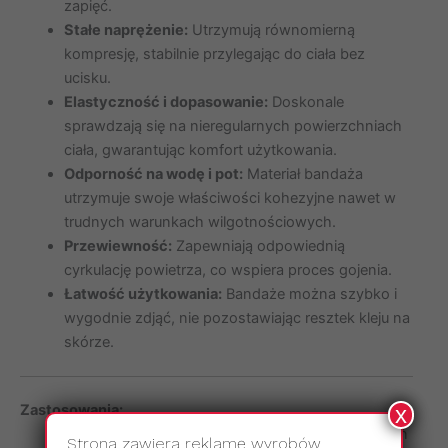
zapięć.
Stałe naprężenie:
Utrzymują równomierną
kompresję, stabilnie przylegając do ciała bez
ucisku.
Elastyczność i dopasowanie:
Doskonale
sprawdzają się na nieregularnych powierzchniach
ciała, gwarantując komfort użytkowania.
Odporność na wodę i pot:
Materiał bandaża
utrzymuje swoje właściwości kohezyjne nawet w
trudnych warunkach wilgotnościowych.
Przewiewność:
Zapewniają odpowiednią
cyrkulację powietrza, co wspiera proces gojenia.
Łatwość użytkowania:
Bandaże można szybko i
wygodnie zdjąć, nie pozostawiając resztek kleju na
skórze.
x
Zastosowania:
Stabilizacja opatrunków i zabezpieczanie urządzeń
Strona zawiera reklamę wyrobów