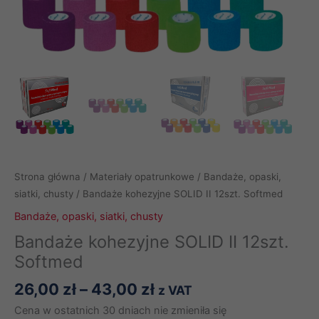
Strona główna
/
Materiały opatrunkowe
/
Bandaże, opaski,
siatki, chusty
/ Bandaże kohezyjne SOLID II 12szt. Softmed
Bandaże, opaski, siatki, chusty
Bandaże kohezyjne SOLID II 12szt.
Softmed
Zakres
26,00
zł
–
43,00
zł
z VAT
cen:
Cena w ostatnich 30 dniach nie zmieniła się