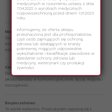
medycznych.
medycznych w rozumieniu ustawy z dnia
7.04.2022 o wyrobach medycznych
Wsparcie w leczeniu urazów sportowych.
rozpowszechnioną przed dniem 1.01.2023
Codzienna opieka nad zwierzętami w weterynarii.
roku.
Informujemy, że oferta sklepu
Mix kolorów i wzorów:
przeznaczona jest dla profesjonalistów,
Opakowanie zawiera 12 sztuk bandaży w atrakcyjnych
czyli osób zajmujących się ochroną
zdrowia lub działających w branży
kolorach i wzorach, co pozwala dostosować wybór do
pokrewnej, mających odpowiednie
indywidualnych potrzeb użytkownika.
wykształcenie i kwalifikacje zawodowe w
dziedzinie ochrony zdrowia lub
medycyny, weterynarii czy produkcji
Cena i opakowanie:
żywności.
Ekonomiczne opakowanie oferuje 12 sztuk wysokiej
jakości bandaży w konkurencyjnej cenie, łącząc wygodę i
oszczędność.
Bezpieczeństwo:
To wyrób medyczny. Przed użyciem zapoznaj się z