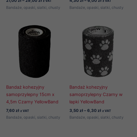
21,00
zł
–
29,00
zł
4,30
zł
–
6,00
zł
z VAT
z VAT
cen:
cen:
Bandaże, opaski, siatki, chusty
Bandaże, opaski, siatki, chusty
od
od
21,00 zł
4,30 zł
do
do
29,00 zł
6,00 zł
Bandaż kohezyjny
Bandaż kohezyjny
samoprzylepny 15cm x
samoprzylepny Czarny w
4,5m Czarny YellowBand
łapki YellowBand
Zakres
7,60
zł
3,50
zł
–
6,30
zł
z VAT
z VAT
cen:
Bandaże, opaski, siatki, chusty
Bandaże, opaski, siatki, chusty
od
3,50 zł
do
6,30 zł