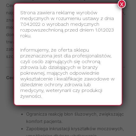
x
Cewnik Foleya silikonowy dwudrożny to jeden z
Strona zawiera reklamę wyrobów
najczęściej wykorzystywanych cewników pęcherzowych,
medycznych w rozumieniu ustawy z dnia
znajdujący zastosowanie zarówno w placówkach
7.04.2022 o wyrobach medycznych
medycznych, takich jak szpitale, ZOL czy DPS, jak i w
rozpowszechnioną przed dniem 1.01.2023
domowej opiece nad pacjentem. Jego funkcjonalność i
roku.
trwałość sprawiają, że jest używany w urologii, podczas
zabiegów chirurgicznych, a także w położnictwie,
Informujemy, że oferta sklepu
przeznaczona jest dla profesjonalistów,
szczególnie do indukcji przedłużających się porodów.
czyli osób zajmujących się ochroną
zdrowia lub działających w branży
pokrewnej, mających odpowiednie
Cechy produktu:
wykształcenie i kwalifikacje zawodowe w
dziedzinie ochrony zdrowia lub
Materiał:
medycyny, weterynarii czy produkcji
Wykonany w 100% z najwyższej jakości
żywności.
medycznego silikonu, co:
Ogranicza reakcję błon śluzowych, zwiększając
komfort pacjenta.
Zapobiega inkrustacji kryształków moczowych,
umożliwiając dłuższe użytkowanie.