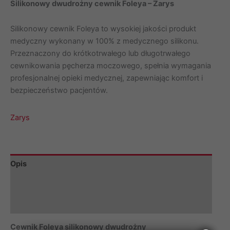
Foleya
Silikonowy dwudrożny cewnik Foleya – Zarys
silikonowy
dwudrożny
Silikonowy cewnik Foleya to wysokiej jakości produkt
Zarys
medyczny wykonany w 100% z medycznego silikonu.
Przeznaczony do krótkotrwałego lub długotrwałego
cewnikowania pęcherza moczowego, spełnia wymagania
profesjonalnej opieki medycznej, zapewniając komfort i
bezpieczeństwo pacjentów.
Zarys
Opis
Informacje dodatkowe
Marka
Cewnik Foleya silikonowy dwudrożny