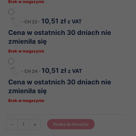
Brak w magazynie
10,51
zł
z VAT
-
CH 22
-
Cena w ostatnich 30 dniach nie
zmieniła się
Brak w magazynie
10,51
zł
z VAT
-
CH 24
-
Cena w ostatnich 30 dniach nie
zmieniła się
Brak w magazynie
ilość
-
+
Dodaj do koszyka
Cewnik