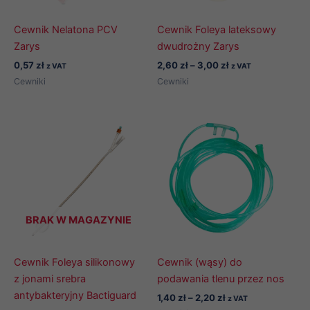
Cewnik Nelatona PCV
Cewnik Foleya lateksowy
Zarys
dwudrożny Zarys
Zakres
0,57
zł
2,60
zł
–
3,00
zł
z VAT
z VAT
cen:
Cewniki
Cewniki
od
2,60 zł
do
3,00 zł
BRAK W MAGAZYNIE
Cewnik Foleya silikonowy
Cewnik (wąsy) do
z jonami srebra
podawania tlenu przez nos
antybakteryjny Bactiguard
Zakres
1,40
zł
–
2,20
zł
z VAT
cen: