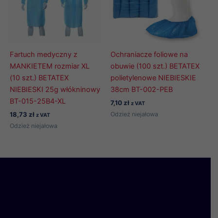
Fartuch medyczny z
Ochraniacze foliowe na
MANKIETEM rozmiar XL
obuwie (100 szt.) BETATEX
(10 szt.) BETATEX
polietylenowe NIEBIESKIE
NIEBIESKI 25g włókninowy
38cm BT-002-PEB
BT-015-25B4-XL
7,10
zł
z VAT
Odzież niejałowa
18,73
zł
z VAT
Odzież niejałowa