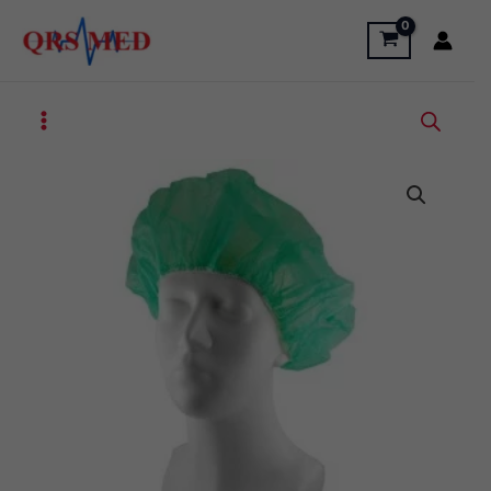
Przejdź
do
treści