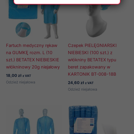
Fartuch medyczny rękaw
Czepek PIELĘGNIARSKI
na GUMKĘ rozm. L (10
NIEBIESKI (100 szt.) z
szt.) BETATEX NIEBIESKIE
włókniny BETATEX typu
włókninowy 20g niejałowy
beret zapakowany w
KARTONIK BT-008-18B
18,00
zł
z VAT
Odzież niejałowa
24,60
zł
z VAT
Odzież niejałowa