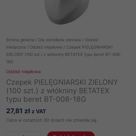
Strona główna
/
Dla ośrodków zdrowia
/
Odzież
medyczna
/
Odzież niejałowa
/ Czepek PIELĘGNIARSKI
ZIELONY (100 szt.) z włókniny BETATEX typu beret BT-008-
18G
Odzież niejałowa
Czepek PIELĘGNIARSKI ZIELONY
(100 szt.) z włókniny BETATEX
typu beret BT-008-18G
27,81
zł
z VAT
Cena w ostatnich 30 dniach nie zmieniła się
ilość