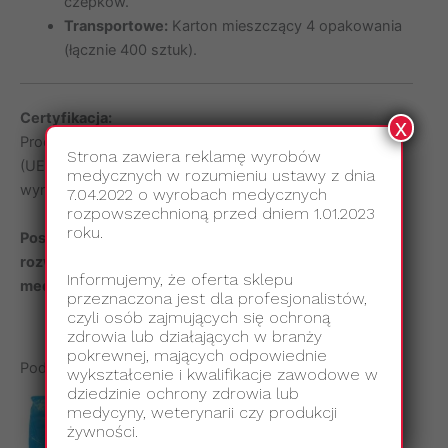
czepków.
Transportowe:
Karton mieszczący 4 opakowania
(łącznie 400 sztuk).
Certyfikacja:
x
Produkt klasy I zgodny z Rozporządzeniem PE i Rady
Strona zawiera reklamę wyrobów
(UE) 2017/745 (MDR), spełniający wymagania dla
medycznych w rozumieniu ustawy z dnia
wyrobów medycznych.
7.04.2022 o wyrobach medycznych
rozpowszechnioną przed dniem 1.01.2023
roku.
Postaw na czepek medyczny typu BERET – idealne
rozwiązanie dla ochrony i wygody personelu
Informujemy, że oferta sklepu
medycznego.
przeznaczona jest dla profesjonalistów,
czyli osób zajmujących się ochroną
zdrowia lub działających w branży
pokrewnej, mających odpowiednie
Podobne produkty
wykształcenie i kwalifikacje zawodowe w
dziedzinie ochrony zdrowia lub
medycyny, weterynarii czy produkcji
żywności.