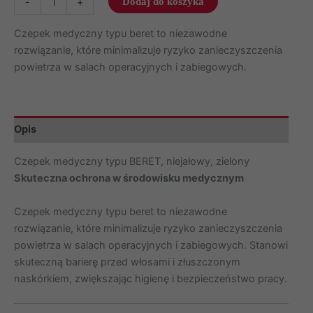
-
+
Dodaj do koszyka
Czepek
PIELĘGNIARSKI
Czepek medyczny typu beret to niezawodne
ZIELONY
rozwiązanie, które minimalizuje ryzyko zanieczyszczenia
(100
powietrza w salach operacyjnych i zabiegowych.
szt.)
z
włókniny
Opis
BETATEX
typu
Czepek medyczny typu BERET, niejałowy, zielony
beret
Skuteczna ochrona w środowisku medycznym
BT-
008-
Czepek medyczny typu beret to niezawodne
18G
rozwiązanie, które minimalizuje ryzyko zanieczyszczenia
powietrza w salach operacyjnych i zabiegowych. Stanowi
skuteczną barierę przed włosami i złuszczonym
naskórkiem, zwiększając higienę i bezpieczeństwo pracy.