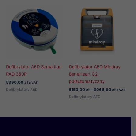
6130,00 z
Defibrylator AED Samaritan
Defibrylator AED Mindray
PAD 350P
BeneHeart C2
półautomatyczny
5390,00
zł
z VAT
Zakres
Defibrylatory AED
5150,00
zł
–
6966,00
zł
z VAT
cen:
Defibrylatory AED
od
5150,00 zł
do
6966,00 z