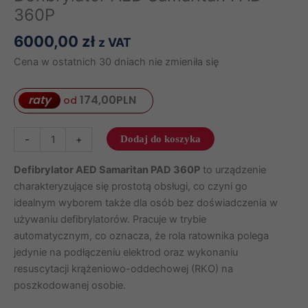
360P
6000,00
zł
z VAT
Cena w ostatnich 30 dniach nie zmieniła się
raty
174,00
PLN
od
ilość
-
+
Dodaj do koszyka
Defibrylator
AED
Defibrylator AED Samaritan PAD 360P
to urządzenie
Samaritan
charakteryzujące się prostotą obsługi, co czyni go
PAD
idealnym wyborem także dla osób bez doświadczenia w
360P
używaniu defibrylatorów. Pracuje w trybie
automatycznym, co oznacza, że rola ratownika polega
jedynie na podłączeniu elektrod oraz wykonaniu
resuscytacji krążeniowo-oddechowej (RKO) na
poszkodowanej osobie.