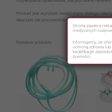
indywidualne opakowanie, sterylizowane tlenkiem
Produkt jest wyrobem medycznym, dlatego należy s
lekarzem lub pracownikiem ochrony zdrowia, aby 
Strona zawiera rekl
medycznych rozpowsz
Podobne produkty
Informujemy, że ofer
ochroną zdrowia lub
kwalifikacje zawodow
żywności.