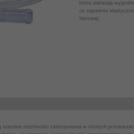
podawania
które ułatwiają wygodn
tlenu
co zapewnia elastyczno
2,1m
tlenowej.
ują szerokie możliwości zastosowania w różnych procedur