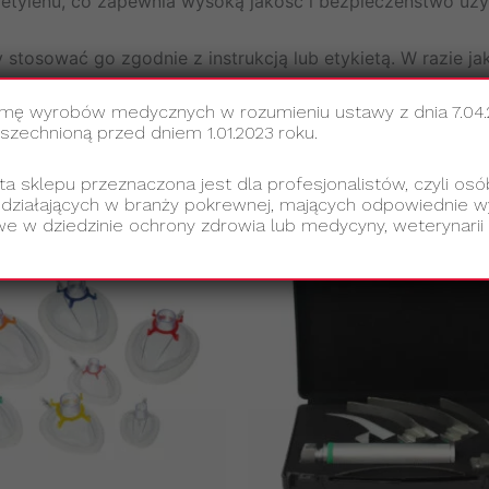
 etylenu, co zapewnia wysoką jakość i bezpieczeństwo uży
tosować go zgodnie z instrukcją lub etykietą. W razie jaki
upewnić się, że produkt jest odpowiedni do danego przyp
amę wyrobów medycznych w rozumieniu ustawy z dnia 7.04
echnioną przed dniem 1.01.2023 roku.
ta sklepu przeznaczona jest dla profesjonalistów, czyli osó
 działających w branży pokrewnej, mających odpowiednie wy
e w dziedzinie ochrony zdrowia lub medycyny, weterynarii 