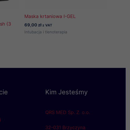
Maska krtaniowa I-GEL
sh (3
69,00
zł
z VAT
Intubacja i tlenoterapia
cie
Kim Jesteśmy
QRS MED Sp. Z. o.o.
i
32-031 Brzyczyna