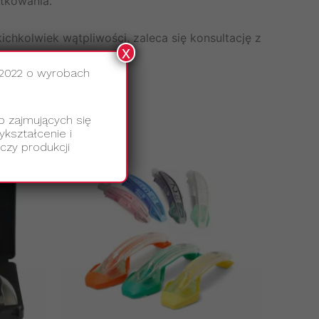
tkowania.
chkolwiek wątpliwości, zaleca się konsultację z
x
adku.
.2022 o wyrobach
b zajmujących się
kształcenie i
czy produkcji