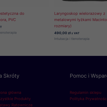
stetyczna do
Laryngoskop wielorazowy z
tora, PVC
metalowymi łyżkami Macinto
rozmiary)
AT
tlenoterapia
490,00
zł
z VAT
Intubacja i tlenoterapia
a Skróty
Pomoc i Wspar
rona główna
Regulamin sklepu
zystkie Produkty
Polityka Prywatnośc
stawy Ratownicze