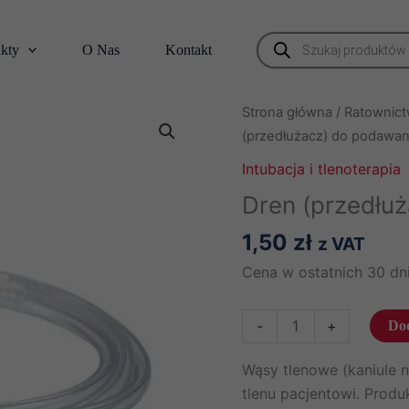
Wyszukiwarka
kty
O Nas
Kontakt
produktów
Strona główna
/
Ratownic
(przedłużacz) do podawani
Intubacja i tlenoterapia
Dren (przedłuż
1,50
zł
z VAT
Cena w ostatnich 30 dni
ilość
-
+
Dod
Dren
(przedłużacz)
Wąsy tlenowe (kaniule 
do
tlenu pacjentowi. Prod