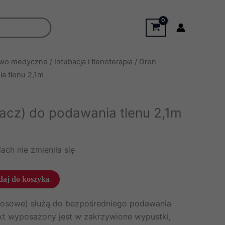
two medyczne
/
Intubacja i tlenoterapia
/ Dren
a tlenu 2,1m
acz) do podawania tlenu 2,1m
ach nie zmieniła się
aj do koszyka
nosowe) służą do bezpośredniego podawania
ukt wyposażony jest w zakrzywione wypustki,