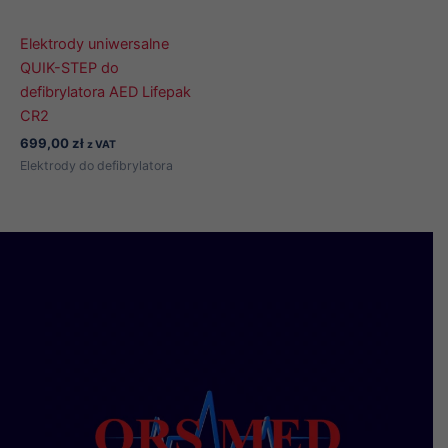
Elektrody uniwersalne
QUIK-STEP do
defibrylatora AED Lifepak
CR2
699,00
zł
z VAT
Elektrody do defibrylatora