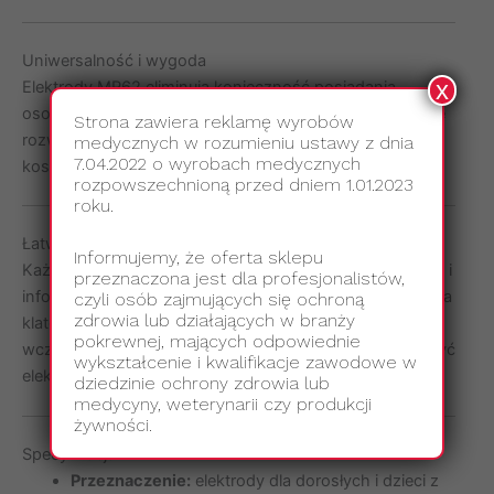
Uniwersalność i wygoda
x
Elektrody MR62 eliminują konieczność posiadania
osobnych elektrod dla dorosłych i dzieci. To uniwersalne
Strona zawiera reklamę wyrobów
rozwiązanie, które zwiększa efektywność i zmniejsza
medycznych w rozumieniu ustawy z dnia
7.04.2022 o wyrobach medycznych
koszty.
rozpowszechnioną przed dniem 1.01.2023
roku.
Łatwość użycia
Informujemy, że oferta sklepu
Każda elektroda posiada czytelne, intuicyjne oznaczenia i
przeznaczona jest dla profesjonalistów,
infografiki pokazujące prawidłowe miejsce przyklejenia na
czyli osób zajmujących się ochroną
zdrowia lub działających w branży
klatce piersiowej. Dzięki temu nawet osoby bez
pokrewnej, mających odpowiednie
wcześniejszego szkolenia mogą szybko i poprawnie użyć
wykształcenie i kwalifikacje zawodowe w
elektrod, co przyspiesza resuscytację.
dziedzinie ochrony zdrowia lub
medycyny, weterynarii czy produkcji
żywności.
Specyfikacja:
Przeznaczenie:
elektrody dla dorosłych i dzieci z