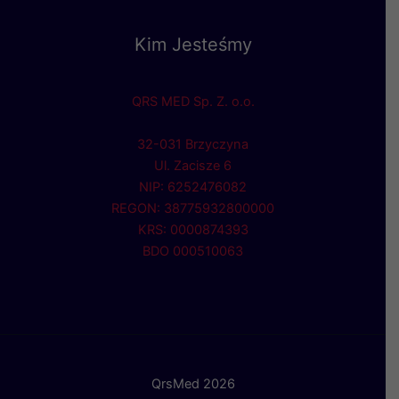
Kim Jesteśmy
QRS MED Sp. Z. o.o.
32-031 Brzyczyna
Ul. Zacisze 6
NIP: 6252476082
REGON: 38775932800000
KRS: 0000874393
BDO 000510063
QrsMed 2026