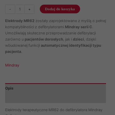
ilość
-
+
Dodaj do koszyka
Elektrody
uniwersalne
Elektrody MR62
zostały zaprojektowane z myślą o pełnej
do
kompatybilności z defibrylatorami
Mindray serii C
.
defibrylatora
Umożliwiają skuteczne przeprowadzanie defibrylacji
AED
zarówno u
pacjentów dorosłych
, jak i
dzieci
, dzięki
Mindray
wbudowanej funkcji
automatycznej identyfikacji typu
BeneHeart
pacjenta
.
serii
C
Mindray
Opis
Marka
Elektrody terapeutyczne MR62 do defibrylatora Mindray