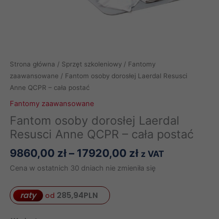
Strona główna
/
Sprzęt szkoleniowy
/
Fantomy
zaawansowane
/ Fantom osoby dorosłej Laerdal Resusci
Anne QCPR – cała postać
Fantomy zaawansowane
Fantom osoby dorosłej Laerdal
Resusci Anne QCPR – cała postać
Zakres
9860,00
zł
–
17920,00
zł
z VAT
cen:
Cena w ostatnich 30 dniach nie zmieniła się
od
9860,00 zł
raty
285,94
PLN
od
do
17920,00 zł