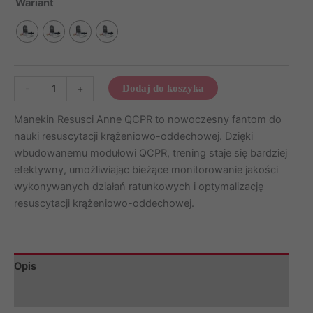
Wariant
ilość
-
+
Dodaj do koszyka
Fantom
osoby
Manekin Resusci Anne QCPR to nowoczesny fantom do
dorosłej
nauki resuscytacji krążeniowo-oddechowej. Dzięki
Laerdal
wbudowanemu modułowi QCPR, trening staje się bardziej
Resusci
efektywny, umożliwiając bieżące monitorowanie jakości
Anne
wykonywanych działań ratunkowych i optymalizację
QCPR
resuscytacji krążeniowo-oddechowej.
–
cała
postać
Opis
Informacje dodatkowe