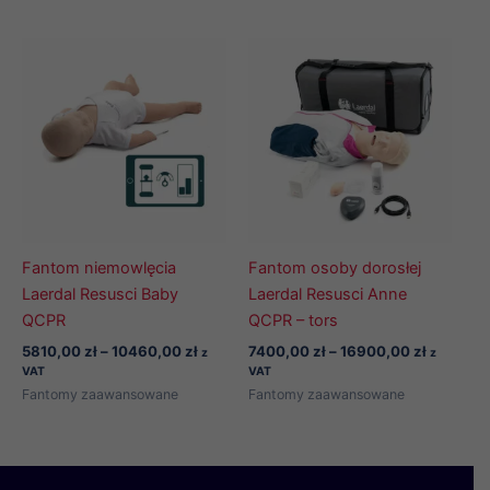
do
10290,00 zł
Fantom niemowlęcia
Fantom osoby dorosłej
Laerdal Resusci Baby
Laerdal Resusci Anne
QCPR
QCPR – tors
Zakres
Zakres
5810,00
zł
–
10460,00
zł
7400,00
zł
–
16900,00
zł
z
z
cen:
cen:
VAT
VAT
od
od
Fantomy zaawansowane
Fantomy zaawansowane
5810,00 zł
7400,00 
do
do
10460,00 zł
16900,00