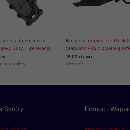
ktyczna do nożyczek
Nożyczki ratownicze Black F
avy Duty, II generacja
Standard PRS z powłoką tef
15,00
zł
 VAT
z VAT
ęt ratowniczy
Nożyczki
a Skróty
Pomoc i Wspar
rona główna
Regulamin sklepu