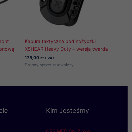
ront
Kabura taktyczna pod nożyczki
lonową
XSHEAR Heavy Duty – wersja twarda
175,00
zł
z VAT
Drobny sprzęt ratowniczy
cie
Kim Jesteśmy
QRS MED Sp. Z. o.o.