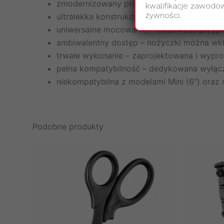
zmodernizowany projekt – ulepszona funkcj
kwalifikacje zawodow
żywności.
ultralekka konstrukcja – waga zaledwie 1 unc
uniwersalne mocowanie – możliwość przypię
ambiwalentny dostęp – nożyczki można wkł
trwałe wykonanie – zaprojektowana i wypr
pełna kompatybilność – dedykowana wyłącz
niekompatybilna z modelami Mini (6″) ora
Podobne produkty