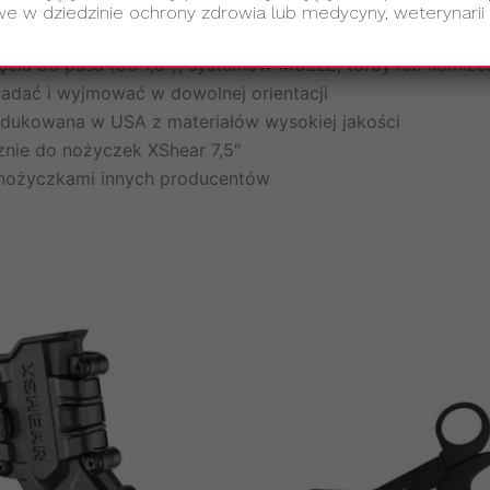
onalność i dopasowanie do nożyczek XShear 7,5″
e w dziedzinie ochrony zdrowia lub medycyny, weterynarii 
ji (ok. 28 g)
cia do pasa (do 1,5″), systemów MOLLE, torby lub kamizel
adać i wyjmować w dowolnej orientacji
odukowana w USA z materiałów wysokiej jakości
nie do nożyczek XShear 7,5″
z nożyczkami innych producentów