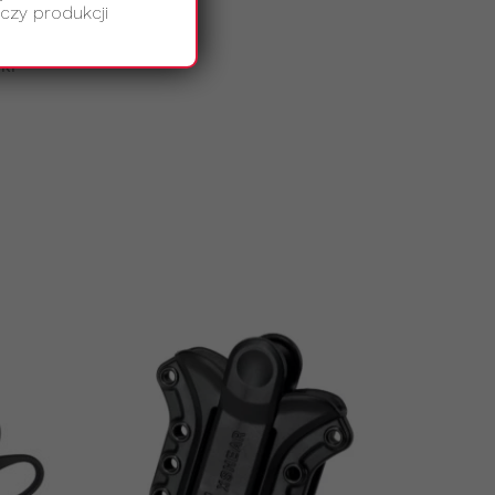
czy produkcji
ki