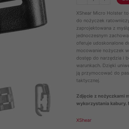
Kabura
taktyczna
XShear Micro Holster t
do
do nożyczek ratowniczy
nożyczek
zaprojektowana z myślą 
XShear
jednoczesnym zachowani
Micro
oferuje udoskonalone d
Holster
mocowanie nożyczek w 
dostęp do narzędzia i 
warunkach. Dzięki uni
ją przymocować do pasa
taktycznej.
Zdjęcie z nożyczkami 
wykorzystania kabury. 
XShear