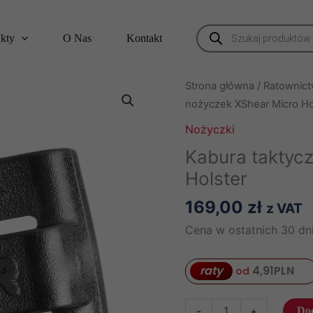
Wyszukiwarka
kty
O Nas
Kontakt
produktów
Strona główna
/
Ratownict
nożyczek XShear Micro Ho
Nożyczki
Kabura taktyc
Holster
169,00
zł
z VAT
Cena w ostatnich 30 dni
raty
4,91
PLN
od
ilość
-
+
Dod