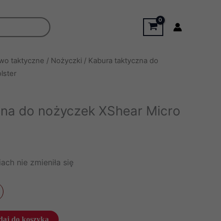
wo taktyczne
/
Nożyczki
/ Kabura taktyczna do
lster
zna do nożyczek XShear Micro
ach nie zmieniła się
aj do koszyka