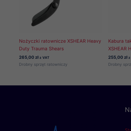
Nożyczki ratownicze XSHEAR Heavy
Kabura ta
Duty Trauma Shears
XSHEAR He
265,00
zł
255,00
zł
z VAT
z
Drobny sprzęt ratowniczy
Drobny sprz
N
St