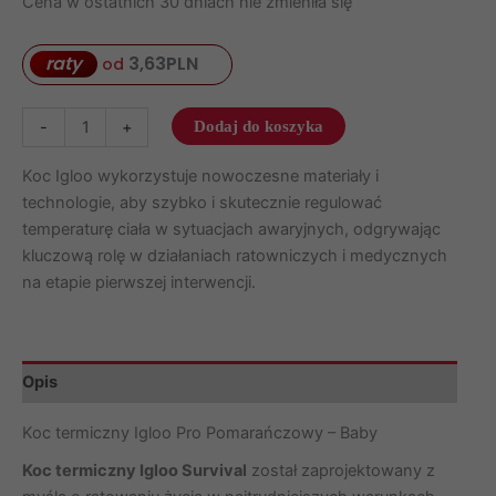
Cena w ostatnich 30 dniach nie zmieniła się
raty
3,63
PLN
od
ilość
-
+
Dodaj do koszyka
Koc
termiczny
Koc Igloo wykorzystuje nowoczesne materiały i
Igloo
technologie, aby szybko i skutecznie regulować
Pro
temperaturę ciała w sytuacjach awaryjnych, odgrywając
Pomarańczowy
kluczową rolę w działaniach ratowniczych i medycznych
–
na etapie pierwszej interwencji.
Baby
Opis
Koc termiczny Igloo Pro Pomarańczowy – Baby
Koc termiczny Igloo Survival
został zaprojektowany z