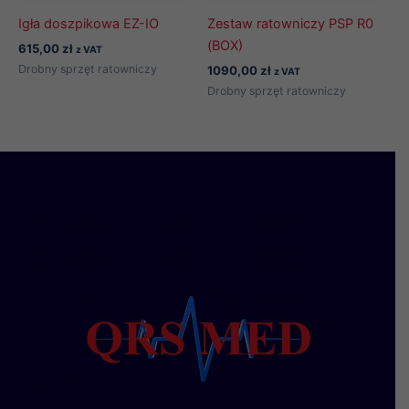
Igła doszpikowa EZ-IO
Zestaw ratowniczy PSP R0
(BOX)
615,00
zł
z VAT
Drobny sprzęt ratowniczy
1090,00
zł
z VAT
Drobny sprzęt ratowniczy