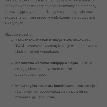
myślą o ratowaniu życia w najtrudniejszych warunkach.
Łączy nowoczesne technologie i innowacyjne materiały,
zapewniając szybką stabilizację temperatury ciała oraz
skuteczną ochronę przed wychłodzeniem w sytuacjach
awaryjnych.
Kluczowe cechy:
Zaawansowana konstrukcja 3-warstwowa (7
TOG)
– zapewnia wysoką izolację cieplną nawet w
ekstremalnych warunkach.
Metaliczna warstwa odbijająca ciepło
– kieruje
energię cieplną z powrotem do ciała
poszkodowanego.
Innowacyjna struktura komórkowa
– zatrzymuje i
równomiernie rozprowadza ciepłe powietrze,
minimalizując jego utratę.