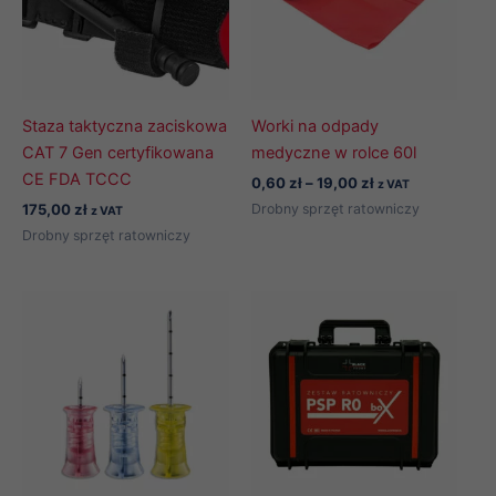
Staza taktyczna zaciskowa
Worki na odpady
CAT 7 Gen certyfikowana
medyczne w rolce 60l
CE FDA TCCC
Zakres
0,60
zł
–
19,00
zł
z VAT
cen:
Drobny sprzęt ratowniczy
175,00
zł
z VAT
od
Drobny sprzęt ratowniczy
0,60 zł
do
19,00 zł