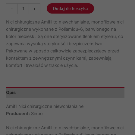
ilość
-
+
Dodaj do koszyka
Nici
Amifil
Nici chirurgiczne Amifil to niewchłanialne, monofilowe nici
3/0
chirurgiczne wykonane z Poliamidu-6, barwionego na
igła
kolor niebieski. Są one sterylizowane tlenkiem etylenu, co
19
zapewnia wysoką sterylność i bezpieczeństwo.
mm
Pakowane w sposób całkowicie zabezpieczający przed
nić
kontaktem z zewnętrznymi czynnikami, zapewniają
75
komfort i trwałość w trakcie użycia.
cm
3/8
koła
Opis
odwrotnie
tnąca,
Amifil Nici chirurgiczne niewchłanialne
opak.
Producent:
Sinpo
10
szt.
Nici chirurgiczne Amifil to niewchłanialne, monofilowe nici
2MA302