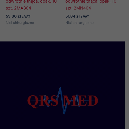
odwrotnie tnąca, opak. 10
odwrotnie tnąca, opak. 10
szt. 2MA304
szt. 2MN404
55,30
zł
51,84
zł
z VAT
z VAT
Nici chirurgiczne
Nici chirurgiczne