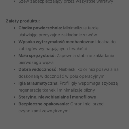
Szew zabezpieczający przez wszystkie warstwy
Zalety produktu:
Gładka powierzchnia:
Minimalizuje tarcie,
ułatwiając precyzyjne zakładanie szwów
Wysoka wytrzymałość mechaniczna:
Idealna do
zabiegów wymagających trwałości
Mała sprężystość:
Zapewnia stabilne zakładanie
pierwszego węzła
Dobra widoczność:
Niebieski kolor nici pozwala na
doskonałą widoczność w polu operacyjnym
Igła atraumatyczna:
Profil igły wspomaga szybszą
regenerację tkanek i minimalizuje blizny
Sterylne, niewchłanialne i monofilowe
Bezpieczne opakowanie:
Chroni nici przed
czynnikami zewnętrznymi