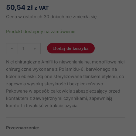
50,54
zł
z VAT
Cena w ostatnich 30 dniach nie zmieniła się
Produkt dostępny na zamówienie
ilość
-
+
Dodaj do koszyka
Nici
Amifil
Nici chirurgiczne Amifil to niewchłanialne, monofilowe nici
6/0
chirurgiczne wykonane z Poliamidu-6, barwionego na
igła
kolor niebieski. Są one sterylizowane tlenkiem etylenu, co
19
zapewnia wysoką sterylność i bezpieczeństwo.
mm
Pakowane w sposób całkowicie zabezpieczający przed
nić
kontaktem z zewnętrznymi czynnikami, zapewniają
45
komfort i trwałość w trakcie użycia.
cm
3/8
koła
Przeznaczenie:
odwrotnie