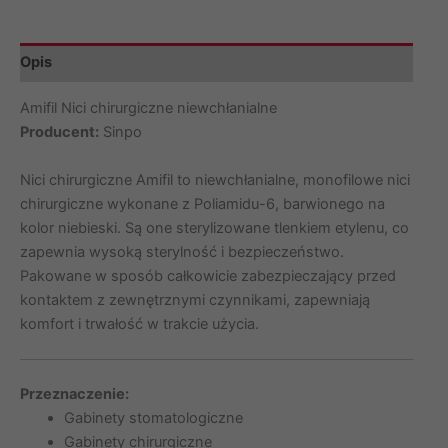
tnąca,
opak.
Opis
10
szt.
Amifil Nici chirurgiczne niewchłanialne
2MA604PK
Producent:
Sinpo
Nici chirurgiczne Amifil to niewchłanialne, monofilowe nici
chirurgiczne wykonane z Poliamidu-6, barwionego na
kolor niebieski. Są one sterylizowane tlenkiem etylenu, co
zapewnia wysoką sterylność i bezpieczeństwo.
Pakowane w sposób całkowicie zabezpieczający przed
kontaktem z zewnętrznymi czynnikami, zapewniają
komfort i trwałość w trakcie użycia.
Przeznaczenie:
Gabinety stomatologiczne
Gabinety chirurgiczne