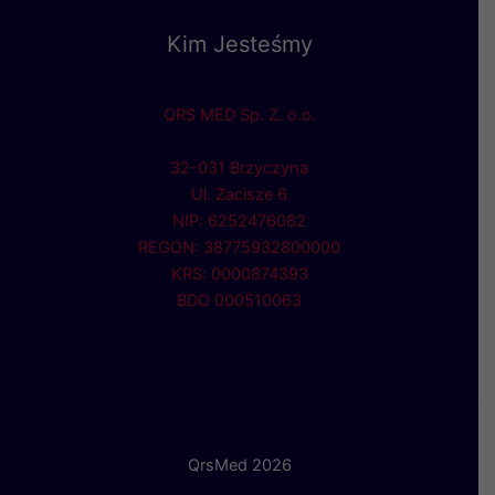
Kim Jesteśmy
QRS MED Sp. Z. o.o.
32-031 Brzyczyna
Ul. Zacisze 6
NIP: 6252476082
REGON: 38775932800000
KRS: 0000874393
BDO 000510063
QrsMed 2026