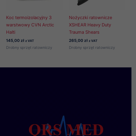
Koc termoizolacyjny 3
Nożyczki ratownicze
warstwowy CVN Arctic
XSHEAR Heavy Duty
Halti
Trauma Shears
145,00
zł
265,00
zł
z VAT
z VAT
Drobny sprzęt ratowniczy
Drobny sprzęt ratowniczy