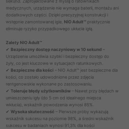
sekund. Zaprojektowane z myślą o ratownikach
medycznych, urządzenie nie wymaga baterii, montażu ani
dodatkowych części. Dzięki precyzyjnej konstrukcji i
wstępnie zamontowanej igle,
NIO Adult™
praktycznie
eliminuje ryzyko przypadkowego ukłucia igłą.
Zalety NIO Adult™
✔
Bezpieczny dostęp naczyniowy w 10 sekund
–
Urządzenie umożliwia szybki i bezpieczny dostęp do
żyły, co jest kluczowe w sytuacjach ratunkowych.
✔
Bezpieczne dla kości
– NIO Adult™ jest bezpieczne dla
kości, co zostało udowodnione przez zdjęcia
rentgenowskie wykonane po zastosowaniu.
✔
Toleruje błędy użytkowników
– Nawet przy błędach w
umieszczeniu igły (do 5 cm od idealnego miejsca
wkłucia), wskaźnik powodzenia wynosi 85%.
✔
Wysoka skuteczność
– Pierwsze próby wykazują
wskaźnik sukcesu na poziomie 98%, a średni wskaźnik
sukcesu w badaniach wynosi 91,3% dla kości