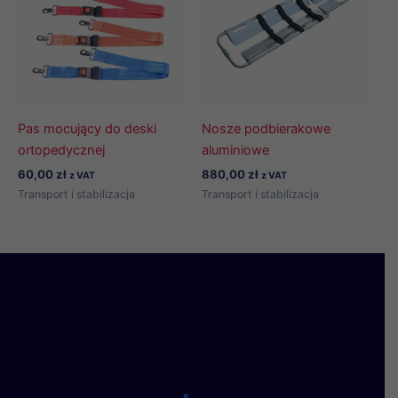
Pas mocujący do deski
Nosze podbierakowe
ortopedycznej
aluminiowe
60,00
zł
880,00
zł
z VAT
z VAT
Transport i stabilizacja
Transport i stabilizacja