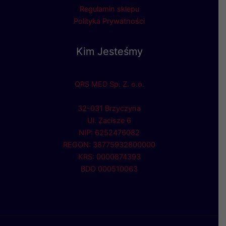
Regulamin sklepu
Polityka Prywatności
Kim Jesteśmy
QRS MED Sp. Z. o.o.
32-031 Brzyczyna
Ul. Zacisze 6
NIP: 6252476082
REGON: 38775932800000
KRS: 0000874393
BDO 000510063