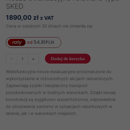
SKED
1890,00
zł
z VAT
Cena w ostatnich 30 dniach nie zmieniła się
raty
54,81
PLN
od
ilość
-
+
Dodaj do koszyka
Nosze
ewakuacyjne
Wielofunkcyjne nosze ewakuacyjne przeznaczone do
rolowane
wykorzystania w różnorodnych akcjach ratowniczych.
typu
Zapewniają szybki i bezpieczny transport
SKED
poszkodowanych w trudnych warunkach. Dzięki swojej
konstrukcji są wyjątkowo wszechstronne, odpowiednie
do stosowania zarówno w sytuacjach ratunkowych w
terenie, jak i w warunkach miejskich.