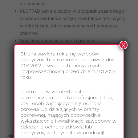
stosowania.
KLOTPAD jest skuteczny w przypadku szerokiego
zakresu krwotoków, w tym krwotoków tętniczych,
w odróżnieniu od konwencjonalnej hemostazy
chłonnej.
Linie nieprzepuszczalne dla promieni
x
rentgenowskich przymocowane do powierzchni
Strona zawiera reklamę wyrobów
produktu ułatwiają jego identyfikację na zdjęciu
medycznych w rozumieniu ustawy z dnia
rentgenowskim, co wspomaga usunięcie po
7.04.2022 o wyrobach medycznych
zakończeniu hemostazy.
rozpowszechnioną przed dniem 1.01.2023
roku.
Sterylne opakowanie zapewnia pełną sterylność,
chyba że opakowanie zostanie otwarte lub
Informujemy, że oferta sklepu
uszkodzone. Stosowanie nie wiąże się z ryzykiem
przeznaczona jest dla profesjonalistów,
zakażenia krzyżowego.
czyli osób zajmujących się ochroną
Międzynarodowa instrukcja użytkowania w formie
zdrowia lub działających w branży
czytelnych piktogramów znajduje się na
pokrewnej, mających odpowiednie
wykształcenie i kwalifikacje zawodowe w
opakowaniu.
dziedzinie ochrony zdrowia lub
medycyny, weterynarii czy produkcji
Jak stosować KLOTPAD?