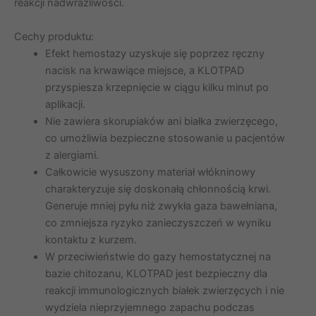
reakcji nadwrażliwości.
Cechy produktu:
Efekt hemostazy uzyskuje się poprzez ręczny
nacisk na krwawiące miejsce, a KLOTPAD
przyspiesza krzepnięcie w ciągu kilku minut po
aplikacji.
Nie zawiera skorupiaków ani białka zwierzęcego,
co umożliwia bezpieczne stosowanie u pacjentów
z alergiami.
Całkowicie wysuszony materiał włókninowy
charakteryzuje się doskonałą chłonnością krwi.
Generuje mniej pyłu niż zwykła gaza bawełniana,
co zmniejsza ryzyko zanieczyszczeń w wyniku
kontaktu z kurzem.
W przeciwieństwie do gazy hemostatycznej na
bazie chitozanu, KLOTPAD jest bezpieczny dla
reakcji immunologicznych białek zwierzęcych i nie
wydziela nieprzyjemnego zapachu podczas