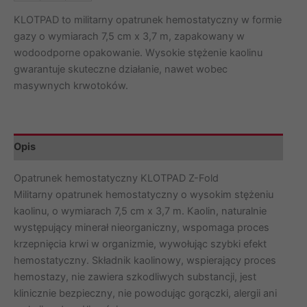
Opatrunek
hemostatyczny
KLOTPAD to militarny opatrunek hemostatyczny w formie
KLOTPAD
gazy o wymiarach 7,5 cm x 3,7 m, zapakowany w
Z-
wodoodporne opakowanie. Wysokie stężenie kaolinu
Fold
gwarantuje skuteczne działanie, nawet wobec
masywnych krwotoków.
Opis
Opatrunek hemostatyczny KLOTPAD Z-Fold
Militarny opatrunek hemostatyczny o wysokim stężeniu
kaolinu, o wymiarach 7,5 cm x 3,7 m. Kaolin, naturalnie
występujący minerał nieorganiczny, wspomaga proces
krzepnięcia krwi w organizmie, wywołując szybki efekt
hemostatyczny. Składnik kaolinowy, wspierający proces
hemostazy, nie zawiera szkodliwych substancji, jest
klinicznie bezpieczny, nie powodując gorączki, alergii ani