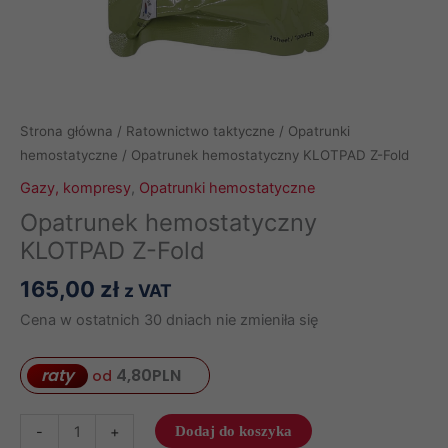
Strona główna
/
Ratownictwo taktyczne
/
Opatrunki
hemostatyczne
/ Opatrunek hemostatyczny KLOTPAD Z-Fold
Gazy, kompresy
,
Opatrunki hemostatyczne
Opatrunek hemostatyczny
KLOTPAD Z-Fold
165,00
zł
z VAT
Cena w ostatnich 30 dniach nie zmieniła się
raty
4,80
PLN
od
ilość
-
+
Dodaj do koszyka