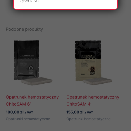
żywności.
Podobne produkty
Opatrunek hemostatyczny
Opatrunek hemostatyczny
ChitoSAM 6′
ChitoSAM 4′
180,00
zł
155,00
zł
z VAT
z VAT
Opatrunki hemostatyczne
Opatrunki hemostatyczne