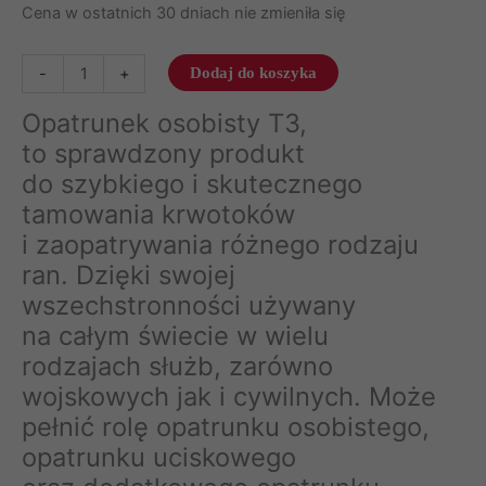
Cena w ostatnich 30 dniach nie zmieniła się
ilość
-
+
Dodaj do koszyka
Opatrunek
Opatrunek osobisty T3,
indywidualny
izraelski,
to sprawdzony produkt
PerSys
do szybkiego i skutecznego
FCPT
tamowania krwotoków
i zaopatrywania różnego rodzaju
ran. Dzięki swojej
wszechstronności używany
na całym świecie w wielu
rodzajach służb, zarówno
wojskowych jak i cywilnych. Może
pełnić rolę opatrunku osobistego,
opatrunku uciskowego