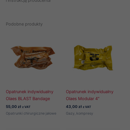
i instrukcją producenta
Podobne produkty
Opatrunek indywidualny
Opatrunek indywidualny
Olaes BLAST Bandage
Olaes Modular 4″
55,00
zł
43,00
zł
z VAT
z VAT
Opatrunki chirurgiczne jałowe
Gazy, kompresy