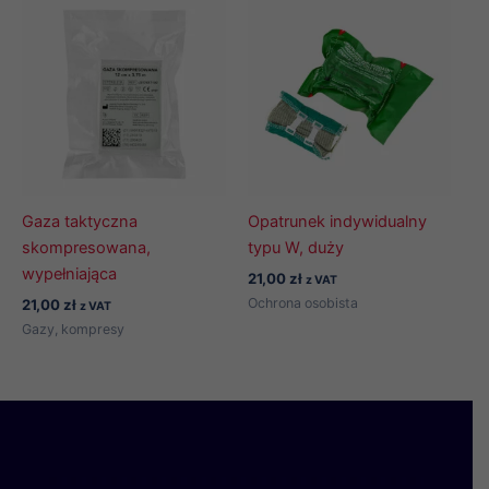
Gaza taktyczna
Opatrunek indywidualny
skompresowana,
typu W, duży
wypełniająca
21,00
zł
z VAT
Ochrona osobista
21,00
zł
z VAT
Gazy, kompresy