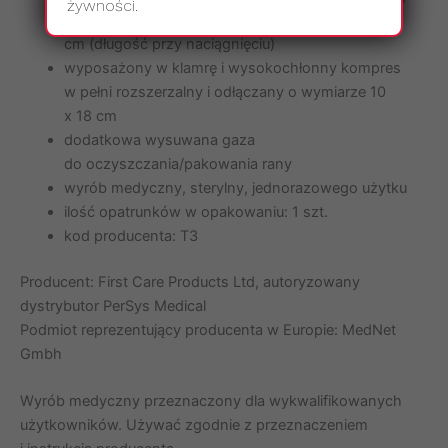
żywności.
/ 160 cm (długość bez naciągnięcia) / 370
cm (długość przy naciągnięciu)
wyposażony w klamrę i wysokochłonny kompres
w pełni rozszerzalny i odłączany o wymiarze 10
x 18 cm
dodatkowa wysuwana gaza
do oczyszczania/pakowania rany
wyrób medyczny, sterylny, jednorazowego użytku
ilość opatrunków w opakowaniu: 1 szt.
kod producenta: T3
Producent: First Care Products Ltd, autoryzowany
dystrybutor PerSys Medical
Podmiot reprezentujący producenta w Europie: MedNet
Gmbh
Wyrób medyczny przeznaczony dla wykwalifikowanych
użytkowników. Używać zgodnie z przeznaczeniem