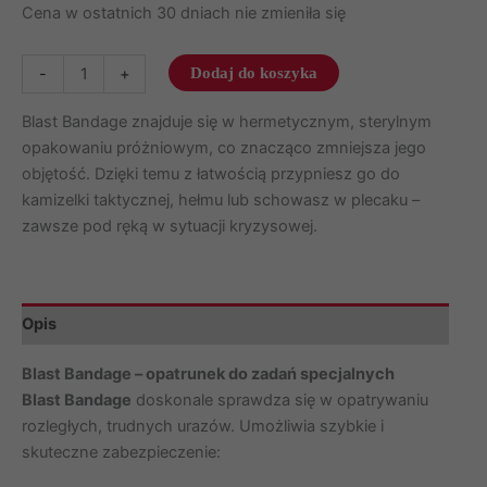
Cena w ostatnich 30 dniach nie zmieniła się
ilość
-
+
Dodaj do koszyka
Opatrunek
indywidualny
Blast Bandage znajduje się w hermetycznym, sterylnym
Olaes
opakowaniu próżniowym, co znacząco zmniejsza jego
BLAST
objętość. Dzięki temu z łatwością przypniesz go do
Bandage
kamizelki taktycznej, hełmu lub schowasz w plecaku –
zawsze pod ręką w sytuacji kryzysowej.
Opis
Blast Bandage – opatrunek do zadań specjalnych
Blast Bandage
doskonale sprawdza się w opatrywaniu
rozległych, trudnych urazów. Umożliwia szybkie i
skuteczne zabezpieczenie: