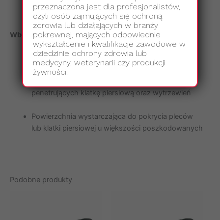
przeznaczona jest dla profesjonalistów,
wysychaniem
czyli osób zajmujących się ochroną
zdrowia lub działających w branży
pokrewnej, mających odpowiednie
Wbudowana folia medyczna
wykształcenie i kwalifikacje zawodowe w
dziedzinie ochrony zdrowia lub
Wymiary: 38 × 38 cm
medycyny, weterynarii czy produkcji
żywności.
Umożliwia skuteczne zabezpieczanie ran
penetrujących klatkę piersiową oraz wytrzewień
Powierzchnia wystarczająca do pokrycia pleców
lub klatki piersiowej u większości poszkodowanych
Podobne produkty