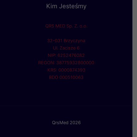
Kim Jesteśmy
QRS MED Sp. Z. o.o.
32-031 Brzyczyna
Ul. Zacisze 6
NIP: 6252476082
REGON: 38775932800000
KRS: 0000874393
BDO 000510063
QrsMed 2026