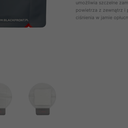
Front
umożliwia szczelne zamk
Chest
powietrza z zewnątrz i
Seal
ciśnienia w jamie opłucn