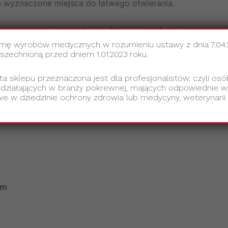
 wyznaczone miejsca do łatwego otwierania.
oczyszczenia rany z krwi, brudu i innych zanieczyszczeń
amę wyrobów medycznych w rozumieniu ustawy z dnia 7.04
echnioną przed dniem 1.01.2023 roku.
lateksu i nie powoduje podrażnień ani reakcji alergicznych.
ta sklepu przeznaczona jest dla profesjonalistów, czyli osó
 działających w branży pokrewnej, mających odpowiednie wy
e w dziedzinie ochrony zdrowia lub medycyny, weterynarii 
cm