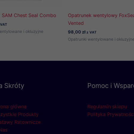
k SAM Chest Seal Combo
Opatrunek wentylowy FoxSea
Vented
 VAT
entylowane i okluzyjne
98,00
zł
z VAT
Opatrunki wentylowane i okluzyjn
a Skróty
Pomoc i Wspar
rona główna
Regulamin sklepu
zystkie Produkty
Polityka Prywatnośc
stawy Ratownicze
Nas