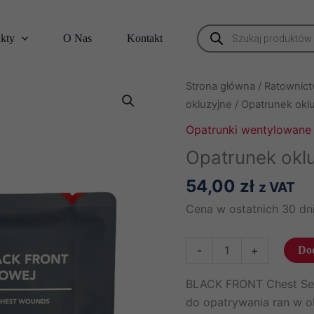
Wyszukiwarka
kty
O Nas
Kontakt
produktów
Strona główna
/
Ratownict
okluzyjne
/ Opatrunek oklu
Opatrunki wentylowane 
Opatrunek oklu
54,00
zł
z VAT
Cena w ostatnich 30 dni
ilość
-
+
Dod
Opatrunek
okluzyjny
BLACK FRONT Chest Sea
Black
do opatrywania ran w ob