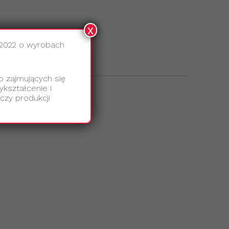
x
.
.2022 o wyrobach
b zajmujących się
kształcenie i
czy produkcji