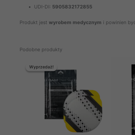
UDI-DI:
5905832172855
Produkt jest
wyrobem medycznym
i powinien być
Podobne produkty
Wyprzedaż!
Wyprzedaż!