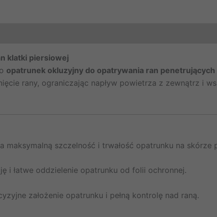
n klatki piersiowej
ko
opatrunek okluzyjny do opatrywania ran penetrujących w
ięcie rany, ograniczając napływ powietrza z zewnątrz i w
 maksymalną szczelność i trwałość opatrunku na skórze
ę i łatwe oddzielenie opatrunku od folii ochronnej.
zyjne założenie opatrunku i pełną kontrolę nad raną.