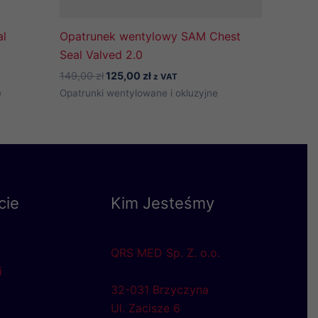
l
Opatrunek wentylowy SAM Chest
Seal Valved 2.0
Pierwotna
Aktualna
149,00
zł
125,00
zł
z VAT
cena
cena
e
Opatrunki wentylowane i okluzyjne
wynosiła:
wynosi:
149,00 zł.
125,00 zł.
cie
Kim Jesteśmy
QRS MED Sp. Z. o.o.
i
32-031 Brzyczyna
Ul. Zacisze 6