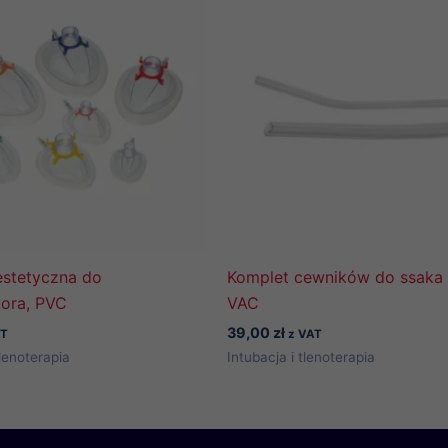
stetyczna do
Komplet cewników do ssak
tora, PVC
VAC
39,00
zł
AT
z VAT
tlenoterapia
Intubacja i tlenoterapia