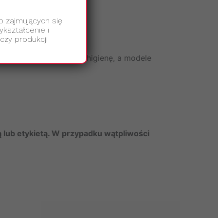
b zajmujących się
kształcenie i
czy produkcji
 zapewniają najwyższą higienę, a modele
lub etykietą. W przypadku wątpliwości