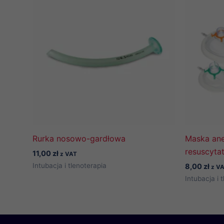
Rurka nosowo-gardłowa
Maska ane
resuscyta
11,00
zł
z VAT
Intubacja i tlenoterapia
8,00
zł
z V
Intubacja i 