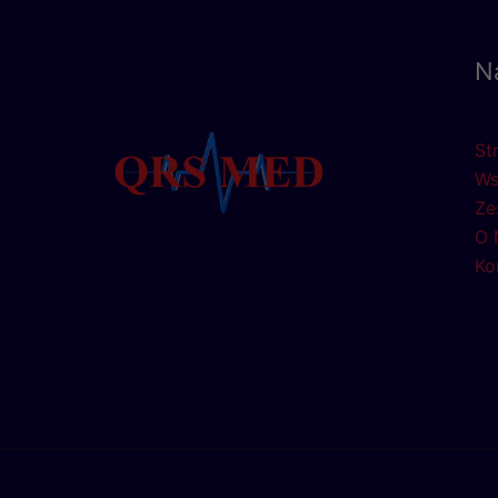
N
St
Ws
Ze
O 
Ko