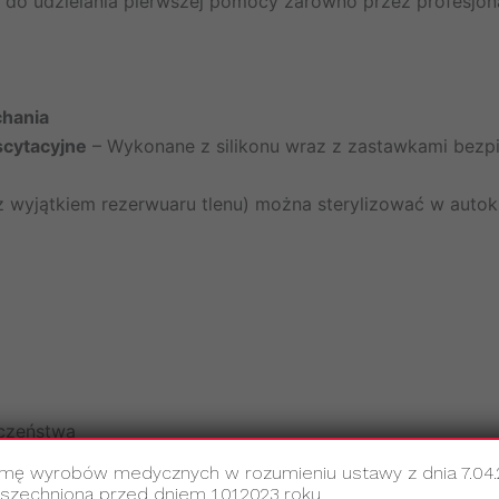
do udzielania pierwszej pomocy zarówno przez profesjonal
hania
scytacyjne
– Wykonane z silikonu wraz z zastawkami bezpi
z wyjątkiem rezerwuaru tlenu) można sterylizować w auto
czeństwa
amę wyrobów medycznych w rozumieniu ustawy z dnia 7.04
echnioną przed dniem 1.01.2023 roku.