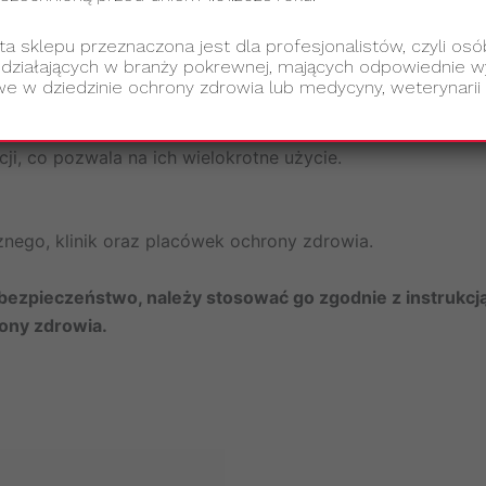
sztucznego
ta sklepu przeznaczona jest dla profesjonalistów, czyli osó
 działających w branży pokrewnej, mających odpowiednie wy
e w dziedzinie ochrony zdrowia lub medycyny, weterynarii 
ezpieczeństwa i skuteczności. Jednorazowe resuscytatory
ji, co pozwala na ich wielokrotne użycie.
znego, klinik oraz placówek ochrony zdrowia.
zpieczeństwo, należy stosować go zgodnie z instrukcją 
rony zdrowia.