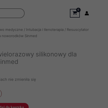
two medyczne
/
Intubacja i tlenoterapia
/ Resuscytator
dla noworodków Sinmed
ielorazowy silikonowy dla
inmed
ach nie zmieniła się
aj do koszyka