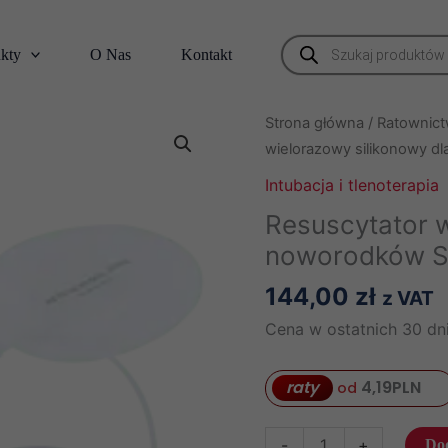
Wyszukiwarka
kty
O Nas
Kontakt
produktów
Strona główna
/
Ratownic
wielorazowy silikonowy 
Intubacja i tlenoterapia
Resuscytator w
noworodków S
144,00
zł
z VAT
Cena w ostatnich 30 dni
raty
4,19
PLN
od
ilość
-
+
Dod