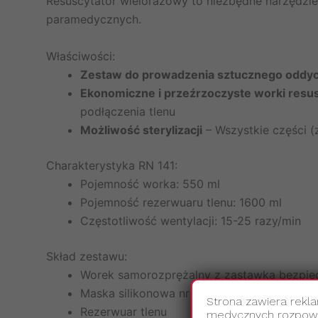
Resuscytator wielorazowy to niezbędne narzędzie 
paramedycznych.
Właściwości:
Zestaw do prowadzenia sztucznego oddyc
Ekonomiczne i przeźrzoczyste worki resu
podłączenia tlenu
Możliwość sterylizacji
– Wszystkie części (
Charakterystyka RN 141:
Pojemność worka: 550 ml
Pojemność rezerwuaru tlenu: 1600 ml
Częstotliwość wentylacji: 15-25 razy/min
Skład zestawu:
Worek samorozprężalny z zastawką bezpie
Maska silikonowa nr 2
Strona zawiera rekl
Rezerwuar tlenu
medycznych rozpowsz