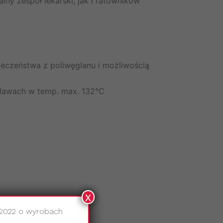
ny zespół lekarski, jak i ratowników
eczeństwa z poliwęglanu i możliwością
klawach w temp. max. 132°C
x
.2022 o wyrobach