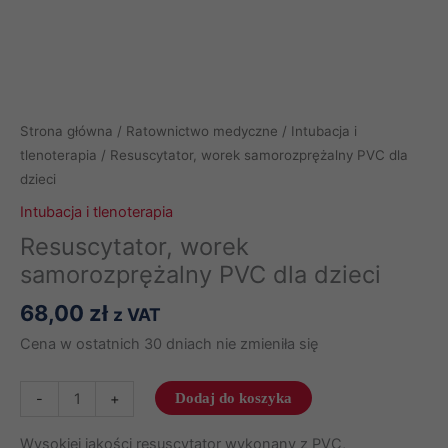
Strona główna
/
Ratownictwo medyczne
/
Intubacja i
tlenoterapia
/ Resuscytator, worek samorozprężalny PVC dla
dzieci
Intubacja i tlenoterapia
Resuscytator, worek
samorozprężalny PVC dla dzieci
68,00
zł
z VAT
Cena w ostatnich 30 dniach nie zmieniła się
ilość
-
+
Dodaj do koszyka
Resuscytator,
worek
Wysokiej jakości resuscytator wykonany z PVC,