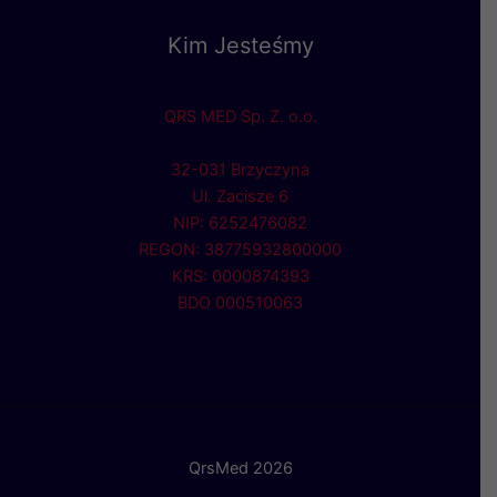
Kim Jesteśmy
QRS MED Sp. Z. o.o.
32-031 Brzyczyna
Ul. Zacisze 6
NIP: 6252476082
REGON: 38775932800000
KRS: 0000874393
BDO 000510063
QrsMed 2026