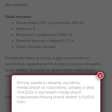
płuc pacjenta.
Skład zestawu:
Resuscytator PVC o pojemności 550 ml
Maska nr 3
Rezerwuar o pojemności 1600 ml
Przewód tlenowy o długości 2,1 m
Zawór bezpieczeństwa
Produkt jest łatwy w użyciu, a jego ergonomiczna
konstrukcja zapewnia komfort pracy podczas ratowania
życia. Idealny do użytku w ratownictwie medycznym,
x
szpitalach i sytuacjach awaryjnych.
Strona zawiera reklamę wyrobów
medycznych w rozumieniu ustawy z dnia
7.04.2022 o wyrobach medycznych
rozpowszechnioną przed dniem 1.01.2023
Podobne produkty
roku.