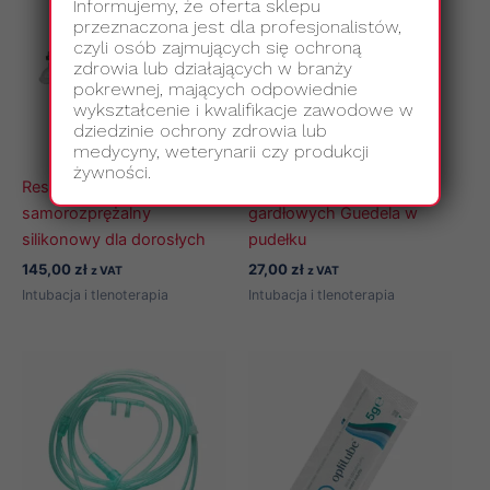
Informujemy, że oferta sklepu
przeznaczona jest dla profesjonalistów,
czyli osób zajmujących się ochroną
zdrowia lub działających w branży
pokrewnej, mających odpowiednie
wykształcenie i kwalifikacje zawodowe w
dziedzinie ochrony zdrowia lub
medycyny, weterynarii czy produkcji
żywności.
Resuscytator, worek
Zestaw 8 rurek ustno-
samorozprężalny
gardłowych Guedela w
silikonowy dla dorosłych
pudełku
145,00
zł
27,00
zł
z VAT
z VAT
Intubacja i tlenoterapia
Intubacja i tlenoterapia