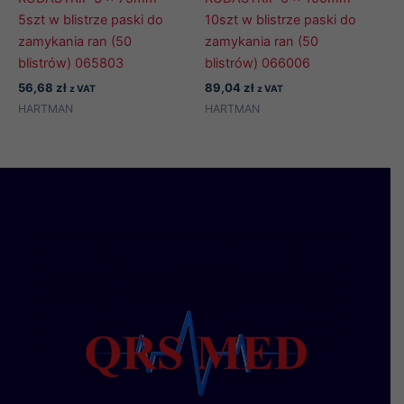
5szt w blistrze paski do
10szt w blistrze paski do
zamykania ran (50
zamykania ran (50
blistrów) 065803
blistrów) 066006
56,68
zł
89,04
zł
z VAT
z VAT
HARTMAN
HARTMAN