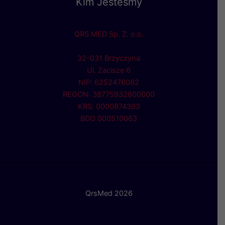
Kim Jesteśmy
QRS MED Sp. Z. o.o.
32-031 Brzyczyna
Ul. Zacisze 6
NIP: 6252476082
REGON: 38775932800000
KRS: 0000874393
BDO 000510063
QrsMed 2026