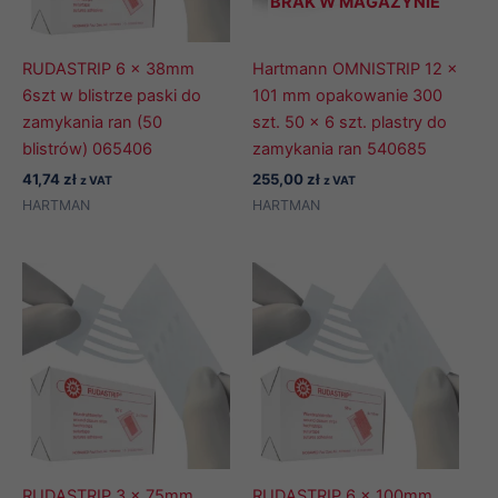
BRAK W MAGAZYNIE
RUDASTRIP 6 x 38mm
Hartmann OMNISTRIP 12 x
6szt w blistrze paski do
101 mm opakowanie 300
zamykania ran (50
szt. 50 x 6 szt. plastry do
blistrów) 065406
zamykania ran 540685
41,74
zł
255,00
zł
z VAT
z VAT
HARTMAN
HARTMAN
RUDASTRIP 3 x 75mm
RUDASTRIP 6 x 100mm