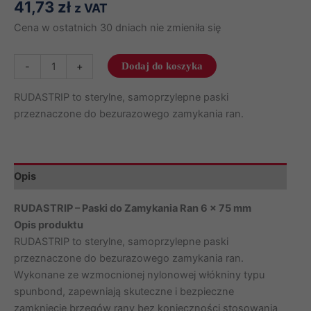
41,73
zł
z VAT
Cena w ostatnich 30 dniach nie zmieniła się
ilość
-
+
Dodaj do koszyka
RUDASTRIP
6
RUDASTRIP to sterylne, samoprzylepne paski
x
przeznaczone do bezurazowego zamykania ran.
75mm
3szt
w
Opis
blistrze
paski
RUDASTRIP – Paski do Zamykania Ran 6 x 75 mm
do
Opis produktu
zamykania
RUDASTRIP to sterylne, samoprzylepne paski
ran
przeznaczone do bezurazowego zamykania ran.
(50
Wykonane ze wzmocnionej nylonowej włókniny typu
blistrów)
spunbond, zapewniają skuteczne i bezpieczne
065806
zamknięcie brzegów rany bez konieczności stosowania