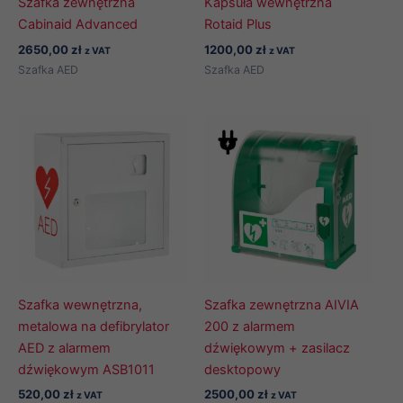
Szafka zewnętrzna
Kapsuła wewnętrzna
Cabinaid Advanced
Rotaid Plus
2650,00
zł
1200,00
zł
z VAT
z VAT
Szafka AED
Szafka AED
Szafka wewnętrzna,
Szafka zewnętrzna AIVIA
metalowa na defibrylator
200 z alarmem
AED z alarmem
dźwiękowym + zasilacz
dźwiękowym ASB1011
desktopowy
520,00
zł
2500,00
zł
z VAT
z VAT