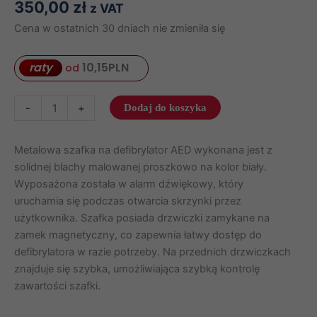
350,00
zł
z VAT
Cena w ostatnich 30 dniach nie zmieniła się
raty
10,15
PLN
od
ilość
-
+
Dodaj do koszyka
Szafka
wewnętrzna,
Metalowa szafka na defibrylator AED wykonana jest z
metalowa
solidnej blachy malowanej proszkowo na kolor biały.
na
Wyposażona została w alarm dźwiękowy, który
defibrylator
uruchamia się podczas otwarcia skrzynki przez
AED
użytkownika. Szafka posiada drzwiczki zamykane na
z
zamek magnetyczny, co zapewnia łatwy dostęp do
alarmem
defibrylatora w razie potrzeby. Na przednich drzwiczkach
dźwiękowym
znajduje się szybka, umożliwiająca szybką kontrolę
(magnes)
zawartości szafki.