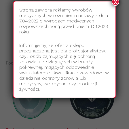
x
Strona zawiera reklamę wyrobów
Wymiary
: 35 x 35 x 18 cm
medycznych w rozumieniu ustawy z dnia
Materiał
: Blacha stalowa malowana proszkowo na
7.04.2022 o wyrobach medycznych
kolor biały
rozpowszechnioną przed dniem 1.01.2023
roku.
Okienko inspekcyjne
: Materiał PLEX
Zamek magnetyczny
Informujemy, że oferta sklepu
przeznaczona jest dla profesjonalistów,
czyli osób zajmujących się ochroną
zdrowia lub działających w branży
Podobne produkty
pokrewnej, mających odpowiednie
wykształcenie i kwalifikacje zawodowe w
dziedzinie ochrony zdrowia lub
medycyny, weterynarii czy produkcji
żywności.