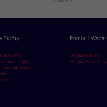
Szafka AED
a Skróty
Pomoc i Wspar
rona główna
Regulamin sklepu
zystkie Produkty
Polityka Prywatnośc
stawy Ratownicze
Nas
ntakt