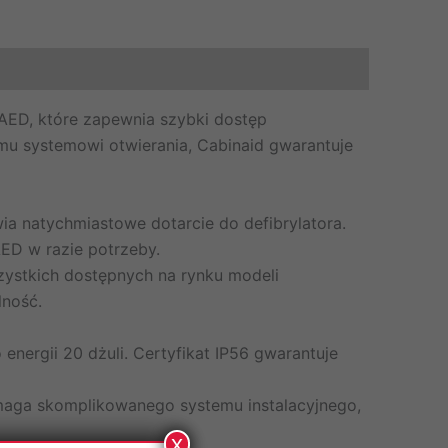
AED, które zapewnia szybki dostęp
mu systemowi otwierania, Cabinaid gwarantuje
a natychmiastowe dotarcie do defibrylatora.
ED w razie potrzeby.
ystkich dostępnych na rynku modeli
lność.
nergii 20 dżuli. Certyfikat IP56 gwarantuje
ymaga skomplikowanego systemu instalacyjnego,
x