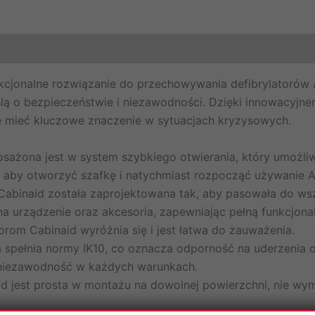
kcjonalne rozwiązanie do przechowywania defibrylatorów 
ą o bezpieczeństwie i niezawodności. Dzięki innowacyjne
e mieć kluczowe znaczenie w sytuacjach kryzysowych.
ażona jest w system szybkiego otwierania, który umożliwi
 aby otworzyć szafkę i natychmiast rozpocząć używanie A
binaid została zaprojektowana tak, aby pasowała do wsz
na urządzenie oraz akcesoria, zapewniając pełną funkcjona
rom Cabinaid wyróżnia się i jest łatwa do zauważenia.
pełnia normy IK10, co oznacza odporność na uderzenia o e
 niezawodność w każdych warunkach.
id jest prosta w montażu na dowolnej powierzchni, nie w