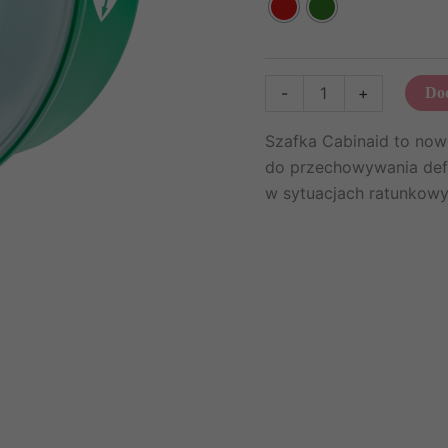
ilość
-
+
Dod
Szafka
wewnętrzna
Szafka Cabinaid to now
Cabinaid
do przechowywania defi
Essential
w sytuacjach ratunkowy