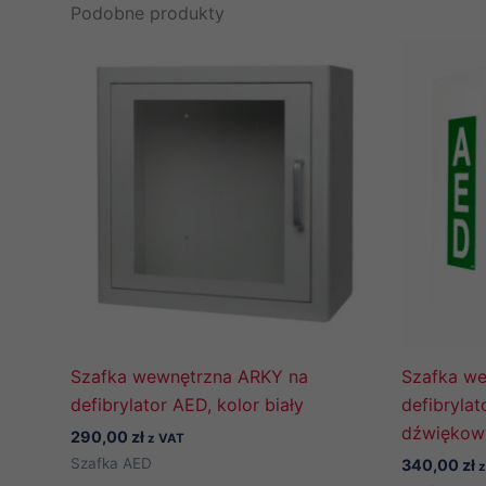
Podobne produkty
Szafka wewnętrzna ARKY na
Szafka we
defibrylator AED, kolor biały
defibryla
dźwiękow
290,00
zł
z VAT
Szafka AED
340,00
zł
z