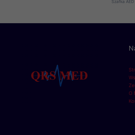
Szafka AED
N
St
Ws
Ze
O 
Ko