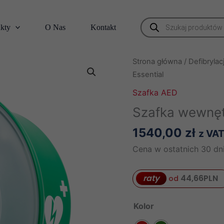
Wyszukiwarka
kty
O Nas
Kontakt
produktów
Strona główna
/
Defibrylac
Essential
Szafka AED
Szafka wewnęt
1540,00
zł
z VA
Cena w ostatnich 30 dni
raty
44,66
PLN
od
Kolor