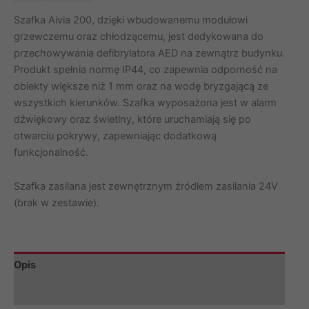
Szafka
zewnętrzna
Szafka Aivia 200, dzięki wbudowanemu modułowi
AIVIA
grzewczemu oraz chłodzącemu, jest dedykowana do
200
przechowywania defibrylatora AED na zewnątrz budynku.
z
Produkt spełnia normę IP44, co zapewnia odporność na
alarmem
obiekty większe niż 1 mm oraz na wodę bryzgającą ze
dźwiękowym
wszystkich kierunków. Szafka wyposażona jest w alarm
dźwiękowy oraz świetlny, które uruchamiają się po
otwarciu pokrywy, zapewniając dodatkową
funkcjonalność.
Szafka zasilana jest zewnętrznym źródłem zasilania 24V
(brak w zestawie).
Opis
Informacje dodatkowe