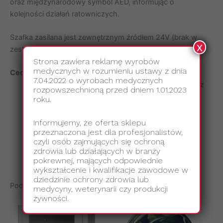
oraz międzynarodowy symbol AED, informując o
kolejności działań ratowniczych.
Szafka zasilana jest zewnętrznym źródłem 24V (brak w
x
zestawie).
Strona zawiera reklamę wyrobów
medycznych w rozumieniu ustawy z dnia
Cechy produktu
:
7.04.2022 o wyrobach medycznych
Korpus wykonany z wytrzymałego ABS, pokrywa z
rozpowszechnioną przed dniem 1.01.2023
poliwęglanu
roku.
Nocne podświetlenie
Zużycie prądu z włączonym ogrzewaniem: maks.
Informujemy, że oferta sklepu
przeznaczona jest dla profesjonalistów,
2400 mA
czyli osób zajmujących się ochroną
Wymiary zewnętrzne: 20,1 x 38,8 x 42,3 cm
zdrowia lub działających w branży
pokrewnej, mających odpowiednie
wykształcenie i kwalifikacje zawodowe w
dziedzinie ochrony zdrowia lub
Podobne produkty
medycyny, weterynarii czy produkcji
żywności.