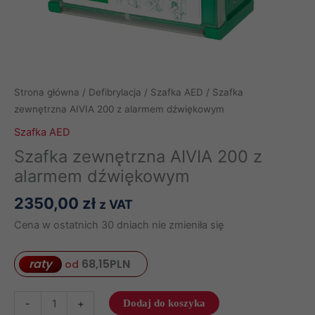
Strona główna
/
Defibrylacja
/
Szafka AED
/ Szafka
zewnętrzna AIVIA 200 z alarmem dźwiękowym
Szafka AED
Szafka zewnętrzna AIVIA 200 z
alarmem dźwiękowym
2350,00
zł
z VAT
Cena w ostatnich 30 dniach nie zmieniła się
raty
68,15
PLN
od
ilość
-
+
Dodaj do koszyka