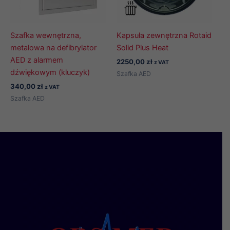
Szafka wewnętrzna,
Kapsuła zewnętrzna Rotaid
metalowa na defibrylator
Solid Plus Heat
AED z alarmem
2250,00
zł
z VAT
dźwiękowym (kluczyk)
Szafka AED
340,00
zł
z VAT
Szafka AED