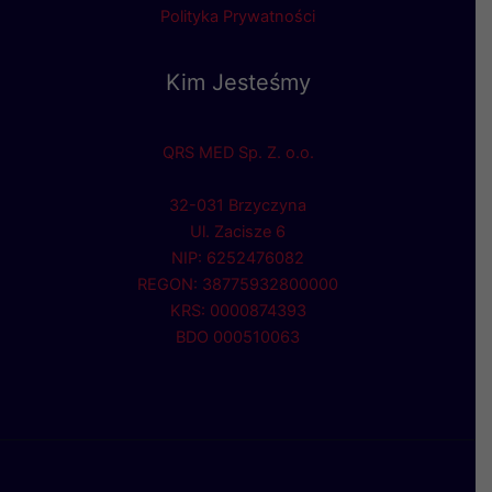
Polityka Prywatności
Kim Jesteśmy
QRS MED Sp. Z. o.o.
32-031 Brzyczyna
Ul. Zacisze 6
NIP: 6252476082
REGON: 38775932800000
KRS: 0000874393
BDO 000510063