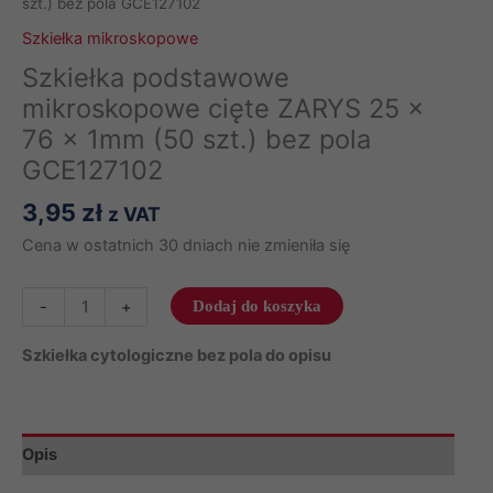
szt.) bez pola GCE127102
Szkiełka mikroskopowe
Szkiełka podstawowe
mikroskopowe cięte ZARYS 25 x
76 x 1mm (50 szt.) bez pola
GCE127102
3,95
zł
z VAT
Cena w ostatnich 30 dniach nie zmieniła się
ilość
-
+
Dodaj do koszyka
Szkiełka
podstawowe
Szkiełka cytologiczne bez pola do opisu
mikroskopowe
cięte
ZARYS
Opis
25
x