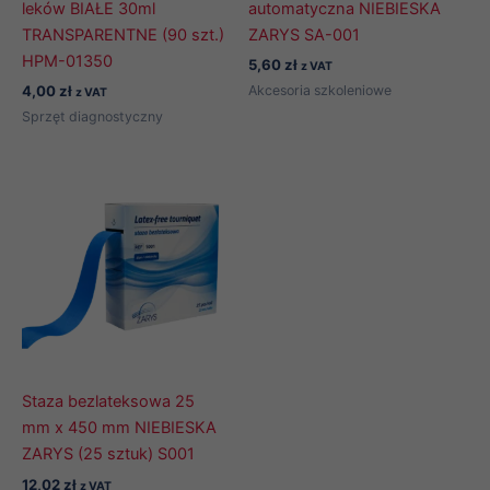
leków BIAŁE 30ml
automatyczna NIEBIESKA
TRANSPARENTNE (90 szt.)
ZARYS SA-001
HPM-01350
5,60
zł
z VAT
Akcesoria szkoleniowe
4,00
zł
z VAT
Sprzęt diagnostyczny
Staza bezlateksowa 25
mm x 450 mm NIEBIESKA
ZARYS (25 sztuk) S001
12,02
zł
z VAT