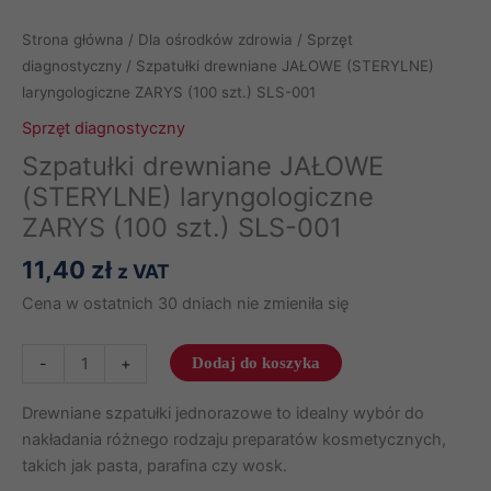
Strona główna
/
Dla ośrodków zdrowia
/
Sprzęt
diagnostyczny
/ Szpatułki drewniane JAŁOWE (STERYLNE)
laryngologiczne ZARYS (100 szt.) SLS-001
Sprzęt diagnostyczny
Szpatułki drewniane JAŁOWE
(STERYLNE) laryngologiczne
ZARYS (100 szt.) SLS-001
11,40
zł
z VAT
Cena w ostatnich 30 dniach nie zmieniła się
ilość
-
+
Dodaj do koszyka
Szpatułki
drewniane
Drewniane szpatułki jednorazowe to idealny wybór do
JAŁOWE
nakładania różnego rodzaju preparatów kosmetycznych,
(STERYLNE)
takich jak pasta, parafina czy wosk.
laryngologiczne