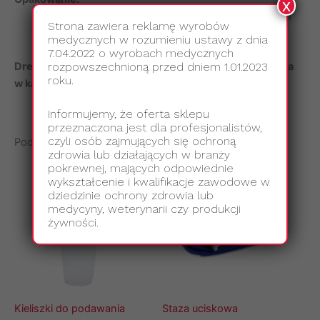
x
100 sterylnie zapakowanych sztuk w praktycznym
Strona zawiera reklamę wyrobów
zestawie (100 x 1 szt.).
medycznych w rozumieniu ustawy z dnia
7.04.2022 o wyrobach medycznych
rozpowszechnioną przed dniem 1.01.2023
Drewniane szpatułki – niezawodność, higiena i precyzja
roku.
w każdym zabiegu kosmetycznym.
Informujemy, że oferta sklepu
przeznaczona jest dla profesjonalistów,
czyli osób zajmujących się ochroną
Podobne produkty
zdrowia lub działających w branży
pokrewnej, mających odpowiednie
wykształcenie i kwalifikacje zawodowe w
dziedzinie ochrony zdrowia lub
medycyny, weterynarii czy produkcji
żywności.
Kieliszki do podawania
Staza uciskowa