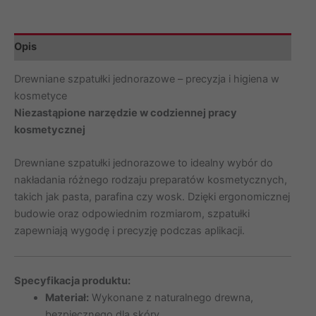
ZARYS
(100
Opis
szt.)
SLS-
Drewniane szpatułki jednorazowe – precyzja i higiena w
001
kosmetyce
Niezastąpione narzędzie w codziennej pracy
kosmetycznej
Drewniane szpatułki jednorazowe to idealny wybór do
nakładania różnego rodzaju preparatów kosmetycznych,
takich jak pasta, parafina czy wosk. Dzięki ergonomicznej
budowie oraz odpowiednim rozmiarom, szpatułki
zapewniają wygodę i precyzję podczas aplikacji.
Specyfikacja produktu:
Materiał:
Wykonane z naturalnego drewna,
bezpiecznego dla skóry.