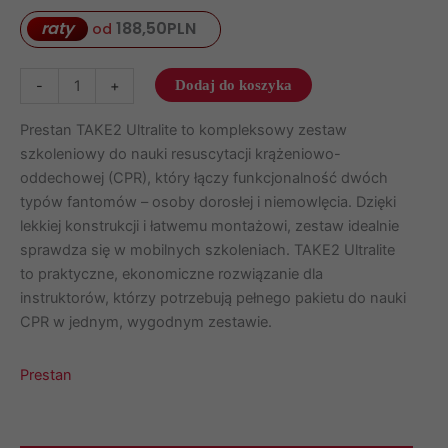
raty
188,50
PLN
od
ilość
-
+
Dodaj do koszyka
Zestaw
–
Prestan TAKE2 Ultralite to kompleksowy zestaw
Prestan
szkoleniowy do nauki resuscytacji krążeniowo-
TAKE2
oddechowej (CPR), który łączy funkcjonalność dwóch
Professional
typów fantomów – osoby dorosłej i niemowlęcia. Dzięki
+
lekkiej konstrukcji i łatwemu montażowi, zestaw idealnie
defibrylator
sprawdza się w mobilnych szkoleniach. TAKE2 Ultralite
Prestan
to praktyczne, ekonomiczne rozwiązanie dla
AED
instruktorów, którzy potrzebują pełnego pakietu do nauki
UltraTrainer
CPR w jednym, wygodnym zestawie.
Prestan