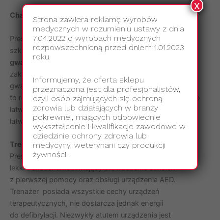
x
Charakterystyka użytkowa
Strona zawiera reklamę wyrobów
medycznych w rozumieniu ustawy z dnia
7.04.2022 o wyrobach medycznych
Prestan TAKE2 Professional to wysokiej jakości produkt
rozpowszechnioną przed dniem 1.01.2023
szkoleniowy, który posiada
najdłuższą na rynku
roku.
gwarancję
producencką wynoszącą
3 lata
od momentu
zakupu (standardem dla podobnych produktów jest
Informujemy, że oferta sklepu
gwarancja na okres 2 lat). To co warto podkreślić,
przeznaczona jest dla profesjonalistów,
to również jego właściwości użytkowe. Manekiny bardzo
czyli osób zajmujących się ochroną
zdrowia lub działających w branży
łatwo utrzymać w czystości, gdyż skóra fantomu jest
pokrewnej, mających odpowiednie
łatwo zmywalna.
wykształcenie i kwalifikacje zawodowe w
dziedzinie ochrony zdrowia lub
Trenażer AED
medycyny, weterynarii czy produkcji
żywności.
Prestan AED UltraTrainer to najbardziej kompaktowy,
lekki trenażer umożliwiający prowadzenie szkoleń
z pierwszej pomocy oraz obsługi urządzenia AED.
Trenażer posiada wszystkie cechy urządzeń
terapeutycznych, nie dostarcza jednak energii
do defibrylacji. Niezwykły atutem urządzenia jest