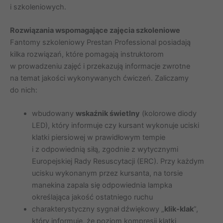
i szkoleniowych.
Rozwiązania wspomagające zajęcia szkoleniowe
Fantomy szkoleniowy Prestan Professional posiadają
kilka rozwiązań, które pomagają instruktorom
w prowadzeniu zajęć i przekazują informacje zwrotne
na temat jakości wykonywanych ćwiczeń. Zaliczamy
do nich:
wbudowany
wskaźnik świetlny
(kolorowe diody
LED), który informuje czy kursant wykonuje uciski
klatki piersiowej w prawidłowym tempie
i z odpowiednią siłą, zgodnie z wytycznymi
Europejskiej Rady Resuscytacji (ERC). Przy każdym
ucisku wykonanym przez kursanta, na torsie
manekina zapala się odpowiednia lampka
określająca jakość ostatniego ruchu
charakterystyczny sygnał dźwiękowy „
klik-klak
”,
który informuje, że poziom kompresji klatki