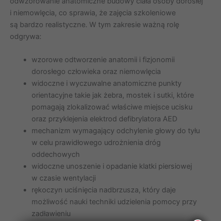
odwzorowanie anatomiczne budowy ciała osoby dorosłej
i niemowlęcia, co sprawia, że zajęcia szkoleniowe
są bardzo realistyczne. W tym zakresie ważną rolę
odgrywa:
wzorowe odtworzenie anatomii i fizjonomii
dorosłego człowieka oraz niemowlęcia
widoczne i wyczuwalne anatomiczne punkty
orientacyjne takie jak żebra, mostek i sutki, które
pomagają zlokalizować właściwe miejsce ucisku
oraz przyklejenia elektrod defibrylatora AED
mechanizm wymagający odchylenie głowy do tyłu
w celu prawidłowego udrożnienia dróg
oddechowych
widoczne unoszenie i opadanie klatki piersiowej
w czasie wentylacji
rękoczyn uciśnięcia nadbrzusza, który daje
możliwość nauki techniki udzielenia pomocy przy
zadławieniu