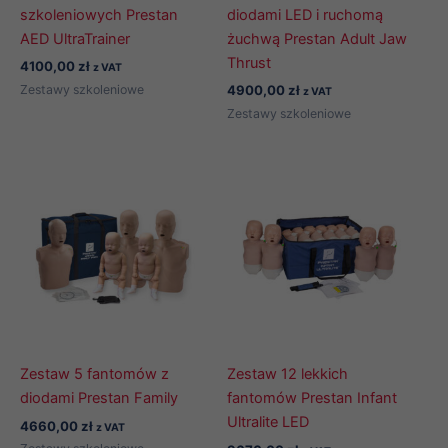
szkoleniowych Prestan
diodami LED i ruchomą
AED UltraTrainer
żuchwą Prestan Adult Jaw
Thrust
4100,00
zł
z VAT
Zestawy szkoleniowe
4900,00
zł
z VAT
Zestawy szkoleniowe
Zestaw 5 fantomów z
Zestaw 12 lekkich
diodami Prestan Family
fantomów Prestan Infant
Ultralite LED
4660,00
zł
z VAT