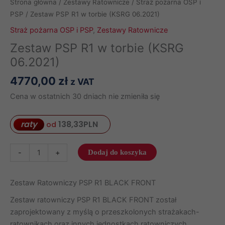
Strona główna
/
Zestawy Ratownicze
/
Straż pożarna OSP i
PSP
/ Zestaw PSP R1 w torbie (KSRG 06.2021)
Straż pożarna OSP i PSP
,
Zestawy Ratownicze
Zestaw PSP R1 w torbie (KSRG
06.2021)
4770,00
zł
z VAT
Cena w ostatnich 30 dniach nie zmieniła się
raty
138,33
PLN
od
ilość
-
+
Dodaj do koszyka
Zestaw
PSP
Zestaw Ratowniczy PSP R1 BLACK FRONT
R1
w
Zestaw ratowniczy PSP R1 BLACK FRONT został
torbie
zaprojektowany z myślą o przeszkolonych strażakach-
(KSRG
ratownikach oraz innych jednostkach ratowniczych,