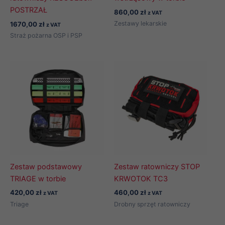
POSTRZAŁ
860,00
zł
z VAT
Zestawy lekarskie
1670,00
zł
z VAT
Straż pożarna OSP i PSP
Zestaw podstawowy
Zestaw ratowniczy STOP
TRIAGE w torbie
KRWOTOK TC3
420,00
zł
460,00
zł
z VAT
z VAT
Triage
Drobny sprzęt ratowniczy