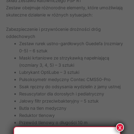
Skład Zestawu Ratowniczego PSP R1
Zestaw obejmuje różnorodne elementy, które umożliwiają
skuteczne działanie w różnych sytuacjach:
Zabezpieczenie i przywrócenie drożności dróg
oddechowych
Zestaw rurek ustno-gardłowych Guedel’a (rozmiary
0-5) – 6 sztuk
Maski krtaniowe ze strzykawką napełniającą
(rozmiary 3, 4, 5) – 3 sztuki
Lubrykant OptiLube – 3 sztuki
Pulsoksymetr medyczny Contec CMS50-Pro
Ssak ręczny do odsysania wydzielin z jamy ustnej
Resuscytator dla dorosłych i pediatryczny
Jałowy filtr przeciwbakteryjny – 5 sztuk
Butla na tlen medyczny
Reduktor tlenowy
Przewód tlenowy o długości 10 m
x
Maski tlenowe dla dorosłych i dzieci