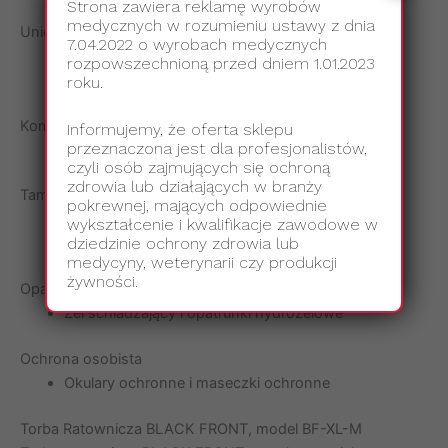
Strona zawiera reklamę wyrobów
medycznych w rozumieniu ustawy z dnia
Unieruchomienie złamań
7.04.2022 o wyrobach medycznych
Uniwersalny pas do stabilizacji miednicy
rozpowszechnioną przed dniem 1.01.2023
Kołnierze ortopedyczne
roku.
Komfort termiczny
Informujemy, że oferta sklepu
przeznaczona jest dla profesjonalistów,
Koc ratunkowy NRC – 5 sztuk
czyli osób zajmujących się ochroną
zdrowia lub działających w branży
Tamowanie krwotoków i opatrywanie ran
pokrewnej, mających odpowiednie
Opatrunki, kompresy gazowe, opaski uciskowe i
wykształcenie i kwalifikacje zawodowe w
dziedzinie ochrony zdrowia lub
inne materiały opatrunkowe
medycyny, weterynarii czy produkcji
żywności.
Opatrywanie oparzeń
Żel schładzający i opatrunki hydrożelowe
Ochrona osobista
Okulary ochronne i maseczki ochronne
Torba Ratownicza BLACK FRONT, model BF-XL-M