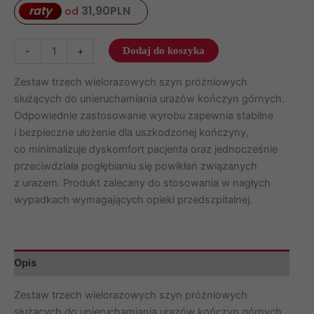
raty
31,90
PLN
od
ilość
-
+
Dodaj do koszyka
Zestaw
szyn
Zestaw trzech wielorazowych szyn próżniowych
próżniowych
służących do unieruchamiania urazów kończyn górnych.
(AS-
Odpowiednie zastosowanie wyrobu zapewnia stabilne
04)
i bezpieczne ułożenie dla uszkodzonej kończyny,
co minimalizuje dyskomfort pacjenta oraz jednocześnie
przeciwdziała pogłębianiu się powikłań związanych
z urazem. Produkt zalecany do stosowania w nagłych
wypadkach wymagających opieki przedszpitalnej.
Opis
Zestaw trzech wielorazowych szyn próżniowych
służących do unieruchamiania urazów kończyn górnych.