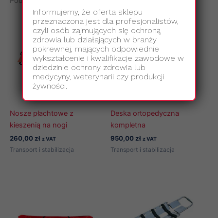
Podobne produkty
Informujemy, że oferta sklepu
przeznaczona jest dla profesjonalistów,
czyli osób zajmujących się ochroną
zdrowia lub działających w branży
pokrewnej, mających odpowiednie
wykształcenie i kwalifikacje zawodowe w
dziedzinie ochrony zdrowia lub
medycyny, weterynarii czy produkcji
żywności.
Nosze płachtowe z
Deska ortopedyczna
kieszenią na nogi
kompletna
260,00
zł
950,00
zł
z VAT
z VAT
Transport i stabilizacja
Transport i stabilizacja