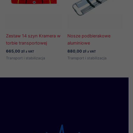
Zestaw 14 szyn Kramera w
Nosze podbierakowe
torbie transportowej
aluminiowe
665,00
zł
880,00
zł
z VAT
z VAT
Transport i stabilizacja
Transport i stabilizacja