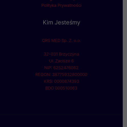
Polityka Prywatności
Kim Jesteśmy
QRS MED Sp. Z. o.o.
32-031 Brzyczyna
Ul. Zacisze 6
NIP: 6252476082
REGON: 38775932800000
KRS: 0000874393
BDO 000510063