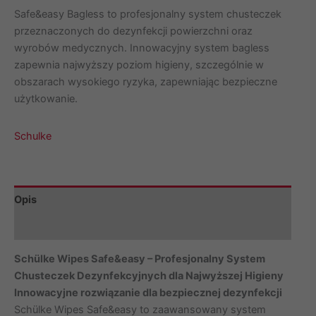
do
Safe&easy Bagless to profesjonalny system chusteczek
dezynfekcji
przeznaczonych do dezynfekcji powierzchni oraz
s&e
wyrobów medycznych. Innowacyjny system bagless
Bagless
zapewnia najwyższy poziom higieny, szczególnie w
130szt.
obszarach wysokiego ryzyka, zapewniając bezpieczne
Schulke
użytkowanie.
Schulke
Opis
Marka
Schülke Wipes Safe&easy – Profesjonalny System
Chusteczek Dezynfekcyjnych dla Najwyższej Higieny
Innowacyjne rozwiązanie dla bezpiecznej dezynfekcji
Schülke Wipes Safe&easy to zaawansowany system