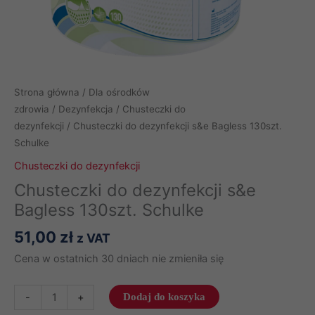
Strona główna
/
Dla ośrodków
zdrowia
/
Dezynfekcja
/
Chusteczki do
dezynfekcji
/ Chusteczki do dezynfekcji s&e Bagless 130szt.
Schulke
Chusteczki do dezynfekcji
Chusteczki do dezynfekcji s&e
Bagless 130szt. Schulke
51,00
zł
z VAT
Cena w ostatnich 30 dniach nie zmieniła się
ilość
-
+
Dodaj do koszyka
Chusteczki