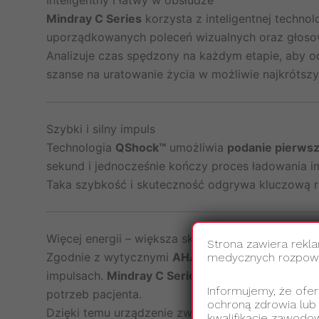
Inteligentny i łatwy w obsłudze
Mindray C Series
korzysta z inteligentnej technol
uporządkowanych poleceń wizualnych oraz głoso
Analizuje czas spędzony na każdym etapie, aby o
szanse na uratowanie życia w możliwie najkrótszy
Szybki i silny impuls
Technologia
QShock™
umożliwia
podanie pierwsz
sekund i jednocześnie kończy proces ładowania i
Taka szybkość i skuteczność odgrywa kluczową ro
Więcej energii – większa skuteczność
Strona zawiera rekl
Zgodnie z wytycznymi
AHA i ERC z 2015 roku
, s
medycznych rozpowsz
impulsach.
Mindray C Series
wykorzystuje techno
Informujemy, że ofer
potrzeb pacjenta.
ochroną zdrowia lub
Dzięki temu urządzenie zwiększa efektywność in
kwalifikacje zawodow