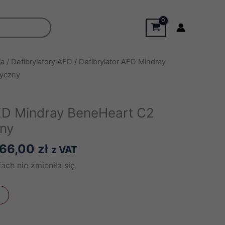
ja
/
Defibrylatory AED
/ Defibrylator AED Mindray
yczny
AED Mindray BeneHeart C2
ny
Zakres
66,00
zł
z VAT
cen:
ach nie zmieniła się
od
5150,00 zł
do
6966,00 zł