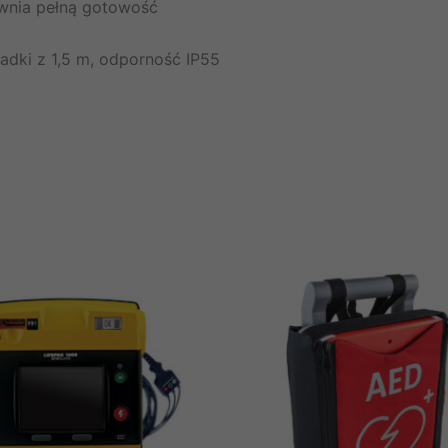
wnia pełną gotowość
dki z 1,5 m, odporność IP55