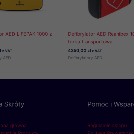
tor AED LIFEPAK 1000 z
Defibrylator AED Reanibex 1
torba transportowa
ł
4350,00
zł
z VAT
z VAT
ry AED
Defibrylatory AED
a Skróty
Pomoc i Wspar
rona główna
Regulamin sklepu
zystkie Produkty
Polityka Prywatnośc