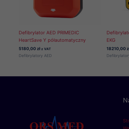
Defibrylator AED PRIMEDIC
Defibryla
HeartSave Y półautomatyczny
EKG
5180,00
zł
18210,00
z
z VAT
Defibrylatory AED
Defibrylato
N
St
Ws