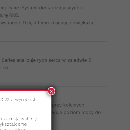
cej życie. System dostarcza jasnych i
urę RKO.
 wsparcie. Dzięki temu znacząco zwiększa
 Series analizuje rytm serca w zaledwie 5
ień.
x
.2022 o wyrobach
odobne wartości energii przy kolejnych
ra automatycznie dopasowuje poziom mocy do
b zajmujących się
kształcenie i
czy produkcji