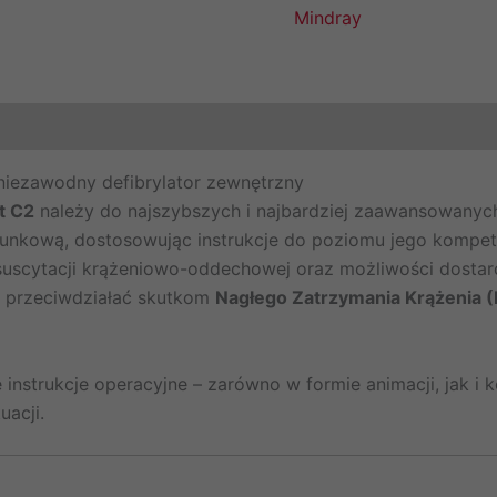
Mindray
niezawodny defibrylator zewnętrzny
t C2
należy do najszybszych i najbardziej zaawansowanych
unkową, dostosowując instrukcje do poziomu jego kompete
scytacji krążeniowo-oddechowej oraz możliwości dostarc
e przeciwdziałać skutkom
Nagłego Zatrzymania Krążenia 
instrukcje operacyjne – zarówno w formie animacji, jak i
acji.