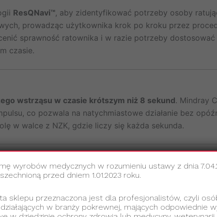
ogii
ResQNavi™
, aby zidentyfikować potrzeby osoby ratują
wych, prowadząc użytkownika krok po kroku przez proced
cenić sprawność ratownika i w razie potrzeby dostosować
m czasie.
ego wstrząsu w czasie krótszym niż 8 sekund
. Mindray C
mpulsu, co pozwala na natychmiastowe działanie bez opóźn
lę w walce z NZK, gdzie liczy się każda sekunda.
amę wyrobów medycznych w rozumieniu ustawy z dnia 7.04
kuteczność defibrylacji rośnie, gdy urządzenie dostarcza p
echnioną przed dniem 1.01.2023 roku.
logię dwufazowego wyładowania o energii
do 360 J
, któ
ta sklepu przeznaczona jest dla profesjonalistów, czyli osó
 działających w branży pokrewnej, mających odpowiednie wy
terwencji nawet w najbardziej wymagających przypadkach.
e w dziedzinie ochrony zdrowia lub medycyny, weterynarii 