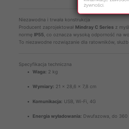
żywności.
Niezawodna i trwała konstrukcja
Producent zaprojektował
Mindray C Series
z myśl
normę
IP55
, co oznacza wysoką odporność na wod
To niezawodne rozwiązanie dla ratowników, służb m
Specyfikacja techniczna
Waga:
2 kg
Wymiary:
21 × 28,6 × 7,8 cm
Komunikacja:
USB, Wi-Fi, 4G
Energia wyładowania:
Dwufazowa, do 360 