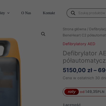
Wyszukiwarka
kty
O Nas
Kontakt
produktów
Strona główna
/
Defibrylac
BeneHeart C2 półautomat
Defibrylatory AED
Defibrylator 
półautomatycz
5150,00
zł
–
69
Cena w ostatnich 30 dni
raty
149,35
PLN
od
Łączność