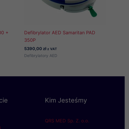
00 +
Defibrylator AED Samaritan PAD
350P
5390,00
zł
z VAT
Defibrylatory AED
cie
Kim Jesteśmy
QRS MED Sp. Z. o.o.
i