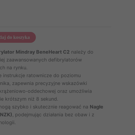
aj do koszyka
rylator Mindray BeneHeart C2
należy do
ziej zaawansowanych defibrylatorów
h na rynku.
 instrukcje ratownicze do poziomu
nika, zapewnia precyzyjne wskazówki
 krążeniowo-oddechowej oraz umożliwia
ie krótszym niż 8 sekund.
mogą szybko i skutecznie reagować na
Nagłe
(NZK)
, podejmując działania bez obaw i z
ologii.