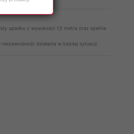
sty upadku z wysokości 1,5 metra oraz spełnia
ę niezawodność działania w każdej sytuacji.