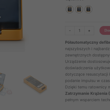
ilość
-
+
Dod
Defibrylator
AED
Półautomatyczny defib
Mindray
najszybszych i najbard
BeneHeart
zewnętrznych dostępnyc
C2
Urządzenie dostosowuje
półautomatyczny
doświadczenia użytkow
dotyczące resuscytacji
podanie impulsu w czas
Dzięki temu ratownicy 
Zatrzymanie Krążenia 
pełnym wsparciem techn