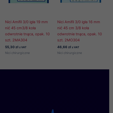
Nici Amifil 3/0 igła 19 mm
Nici Amifil 3/0 igła 16 mm
nić 45 cm3/8 koła
nić 45 cm 3/8 koła
odwrotnie tnąca, opak. 10
odwrotnie tnąca, opak. 10
szt. 2MA304
szt. 2MO304
55,30
zł
46,66
zł
z VAT
z VAT
Nici chirurgiczne
Nici chirurgiczne