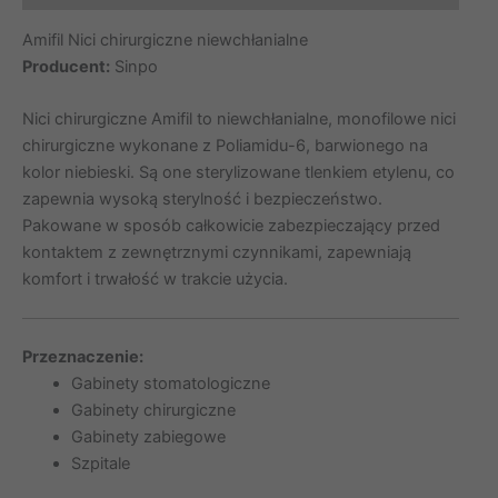
tnąca,
Amifil Nici chirurgiczne niewchłanialne
opak.
Producent:
Sinpo
10
szt.
Nici chirurgiczne Amifil to niewchłanialne, monofilowe nici
2MA504PK
chirurgiczne wykonane z Poliamidu-6, barwionego na
kolor niebieski. Są one sterylizowane tlenkiem etylenu, co
zapewnia wysoką sterylność i bezpieczeństwo.
Pakowane w sposób całkowicie zabezpieczający przed
kontaktem z zewnętrznymi czynnikami, zapewniają
komfort i trwałość w trakcie użycia.
Przeznaczenie:
Gabinety stomatologiczne
Gabinety chirurgiczne
Gabinety zabiegowe
Szpitale