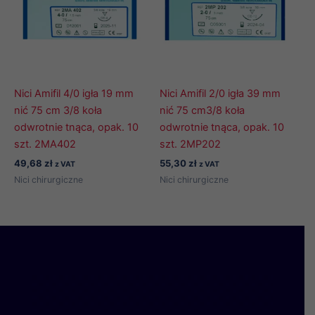
Nici Amifil 4/0 igła 19 mm
Nici Amifil 2/0 igła 39 mm
nić 75 cm 3/8 koła
nić 75 cm3/8 koła
odwrotnie tnąca, opak. 10
odwrotnie tnąca, opak. 10
szt. 2MA402
szt. 2MP202
49,68
zł
55,30
zł
z VAT
z VAT
Nici chirurgiczne
Nici chirurgiczne