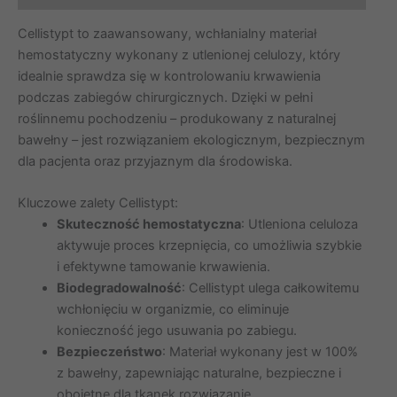
12
Cellistypt to zaawansowany, wchłanialny materiał
szt.
hemostatyczny wykonany z utlenionej celulozy, który
Y496G
idealnie sprawdza się w kontrolowaniu krwawienia
podczas zabiegów chirurgicznych. Dzięki w pełni
roślinnemu pochodzeniu – produkowany z naturalnej
bawełny – jest rozwiązaniem ekologicznym, bezpiecznym
dla pacjenta oraz przyjaznym dla środowiska.
Kluczowe zalety Cellistypt:
Skuteczność hemostatyczna
: Utleniona celuloza
aktywuje proces krzepnięcia, co umożliwia szybkie
i efektywne tamowanie krwawienia.
Biodegradowalność
: Cellistypt ulega całkowitemu
wchłonięciu w organizmie, co eliminuje
konieczność jego usuwania po zabiegu.
Bezpieczeństwo
: Materiał wykonany jest w 100%
z bawełny, zapewniając naturalne, bezpieczne i
obojętne dla tkanek rozwiązanie.