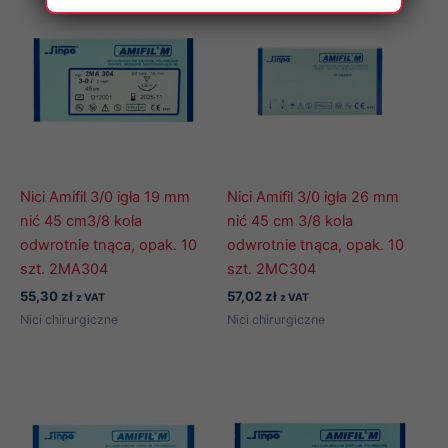
Nici Amifil 3/0 igła 19 mm
Nici Amifil 3/0 igła 26 mm
nić 45 cm3/8 koła
nić 45 cm 3/8 kola
odwrotnie tnąca, opak. 10
odwrotnie tnąca, opak. 10
szt. 2MA304
szt. 2MC304
55,30
zł
57,02
zł
z VAT
z VAT
Nici chirurgiczne
Nici chirurgiczne