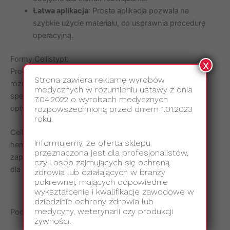
Łatwa aplikacja
: Prosta aplikacja pozwala na
szybkie użycie materiału, co usprawnia procedurę
operacyjną.
Formy Cellistypt:
x
Produkty Cellistypt® od B. Braun dostępne są w trzech
Strona zawiera reklamę wyrobów
różnych formach, co umożliwia ich dostosowanie do
medycznych w rozumieniu ustawy z dnia
specyficznych wymagań klinicznych, zapewniając
7.04.2022 o wyrobach medycznych
optymalne wsparcie podczas zabiegów.
rozpowszechnioną przed dniem 1.01.2023
roku.
Cellistypt wspiera lekarzy w osiąganiu szybkiego efektu
Informujemy, że oferta sklepu
hemostatycznego i jest ceniony za swoje właściwości,
przeznaczona jest dla profesjonalistów,
zapewniając wysoki poziom bezpieczeństwa i komfortu
czyli osób zajmujących się ochroną
dla pacjentów.
zdrowia lub działających w branży
pokrewnej, mających odpowiednie
wykształcenie i kwalifikacje zawodowe w
dziedzinie ochrony zdrowia lub
medycyny, weterynarii czy produkcji
Podobne produkty
żywności.